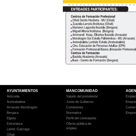
AYUNTAMIENTOS
MANCOMUNIDAD
AGEN
Antzuola
Saludo del presidente
Empleo
Aretxabaleta
Junta de Gobierno
Empre
Arrasate-Mondragón
Comisiones
Comer
Bergara
Normativa
Empre
Elgeta
Perfil del contratante
Eskoriatza
Oferta pública de
empleo
Leintz-Gatzaga
Oñati