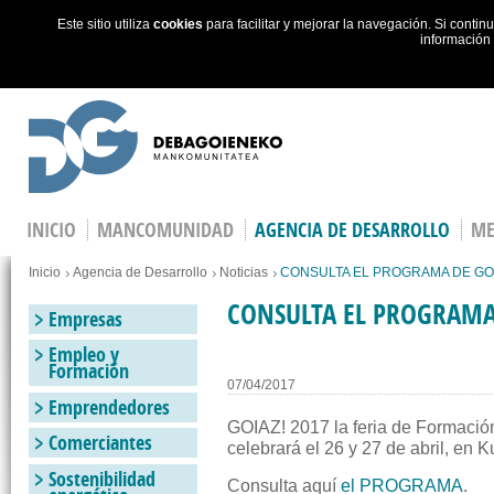
Este sitio utiliza
cookies
para facilitar y mejorar la navegación. Si cont
información
Skip to main content
INICIO
MANCOMUNIDAD
AGENCIA DE DESARROLLO
ME
Estás en
Inicio
Agencia de Desarrollo
Noticias
CONSULTA EL PROGRAMA DE GOI
CONSULTA EL PROGRAMA
Empresas
Empleo y
Formación
07/04/2017
Emprendedores
GOIAZ! 2017 la feria de Formació
Comerciantes
celebrará el 26 y 27 de abril, en Ku
Sostenibilidad
Consulta aquí
el PROGRAMA
.