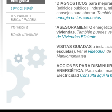
energética
DIAGNÓSTICOS para mejora
SERVICIOS ENERGÍA
(edificios públicos, industria,
consejos para ahorrar.
También
OBSERVATORIO DE
energía en los comercios
ENERGÍA-DEBAGOIENA
Información útil
ASESORAMIENTO
energético
viviendas.
También puedes ver
EKONOMIA ZIRKULARRA
de Viviendas Eficiente
VISITAS GUIADAS
a instalac
escuelas).
Ver el
vídeo360
de 
Mankomunitatea
ACCIONES PARA DISMINUIR
ENERGÉTICA.
Para saber más
Electricidad
C
onsulta aquí la