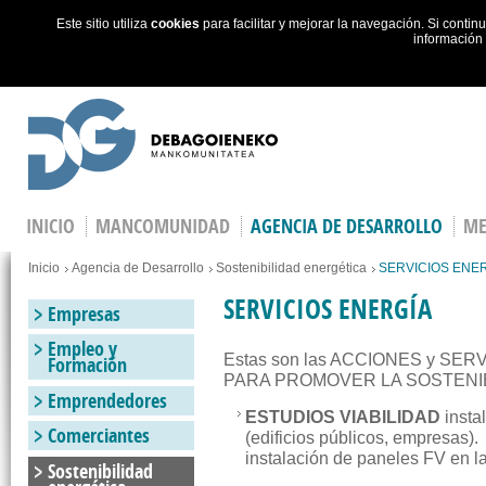
Este sitio utiliza
cookies
para facilitar y mejorar la navegación. Si cont
información
Skip to main content
INICIO
MANCOMUNIDAD
AGENCIA DE DESARROLLO
ME
You are here
Inicio
Agencia de Desarrollo
Sostenibilidad energética
SERVICIOS ENE
SERVICIOS ENERGÍA
Empresas
Empleo y
Estas son las ACCIONES y SER
Formación
PARA PROMOVER LA SOSTENI
Emprendedores
ESTUDIOS VIABILIDAD
insta
Comerciantes
(edificios públicos, empresas).
instalación de paneles FV en la
Sostenibilidad