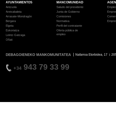
AYUNTAMIENTOS
MANCOMUNIDAD
AGEN
Antzuola
Saludo del presidente
Empleo
Aretxabaleta
Junta de Gobierno
Empre
Arrasate-Mondragón
Comisiones
Comer
Bergara
Normativa
Empre
Elgeta
Perfil del contratante
Eskoriatza
Oferta pública de
empleo
Leintz-Gatzaga
Oñati
DEBAGOIENEKO MANKOMUNITATEA
Nafarroa Etorbidea, 17
20
943 79 33 99
+34