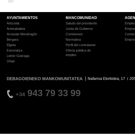
AYUNTAMIENTOS
MANCOMUNIDAD
AGEN
Antzuola
Saludo del presidente
Empleo
Aretxabaleta
Junta de Gobierno
Empre
Arrasate-Mondragón
Comisiones
Comer
Bergara
Normativa
Empre
Elgeta
Perfil del contratante
Eskoriatza
Oferta pública de
empleo
Leintz-Gatzaga
Oñati
DEBAGOIENEKO MANKOMUNITATEA
Nafarroa Etorbidea, 17
20
943 79 33 99
+34