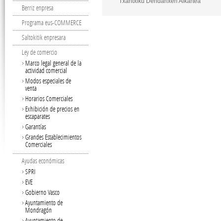
Txantxiku Dendarixen Alkartea
Berriz enpresa
Programa eus-COMMERCE
Saltokitik enpresara
Ley de comercio
Marco legal general de la
actividad comercial
Modos especiales de
venta
Horarios Comerciales
Exhibición de precios en
escaparates
Garantías
Grandes Establecimientos
Comerciales
Ayudas económicas
SPRI
EVE
Gobierno Vasco
Ayuntamiento de
Mondragón
Ayuntamiento de