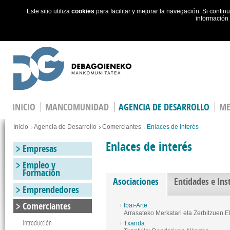
Este sitio utiliza
cookies
para facilitar y mejorar la navegación. Si cont
información
Skip to main content
INICIO
MANCOMUNIDAD
AGENCIA DE DESARROLLO
ME
You are here
Inicio
Agencia de Desarrollo
Comerciantes
Enlaces de interés
Enlaces de interés
Empresas
Empleo y
Formación
Asociaciones
(active tab)
Entidades e Ins
Emprendedores
Comerciantes
Ibai-Arte
Arrasateko Merkatari eta Zerbitzuen E
Introducción
Txanda