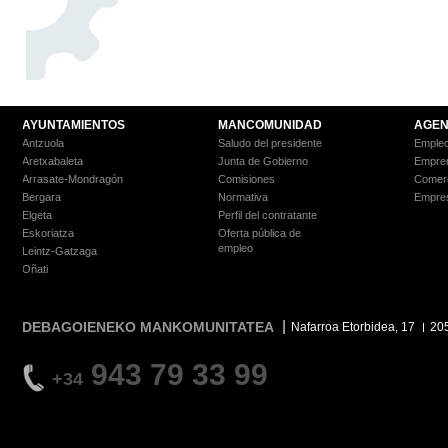
AYUNTAMIENTOS
MANCOMUNIDAD
AGEN
Antzuola
Saludo del presidente
Empleo
Aretxabaleta
Junta de Gobierno
Empre
Arrasate-Mondragón
Comisiones
Comer
Bergara
Normativa
Empre
Elgeta
Perfil del contratante
Eskoriatza
Oferta pública de
empleo
Leintz-Gatzaga
Oñati
DEBAGOIENEKO MANKOMUNITATEA
Nafarroa Etorbidea, 17
20
943 79 33 99
+34