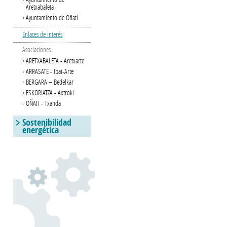
Aretxabaleta
Ayuntamiento de Oñati
Enlaces de interés
Asociaciones
ARETXABALETA - Aretxarte
ARRASATE - Ibai-Arte
BERGARA – Bedelkar
ESKORIATZA - Axtroki
OÑATI - Txanda
Sostenibilidad
energética