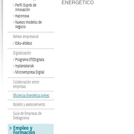
ENERGÉTICO
Perfil Exprés de
Innovación
Hazinnova
Nuevos modelos de
negocio
Relevo empresarial
Esku-aldatuz
Digitalización
Programa ETEDigitala
Inplantalariak
Microempresa Digital
Colaboración entre
empresas
Eficiencia Energética pymes
Boletín y asesoramiento
Guía de Empresas de
Debagoiena
Empleo y
Formación