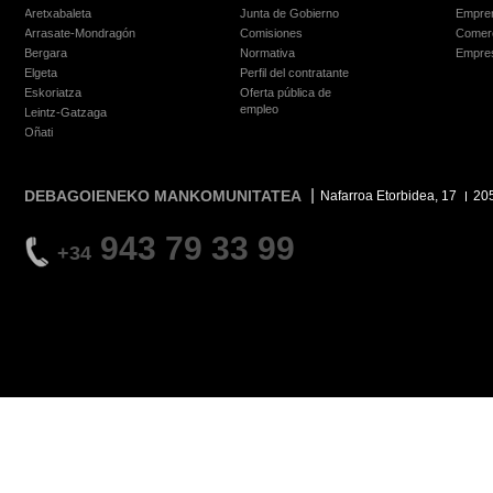
Aretxabaleta
Junta de Gobierno
Empre
Arrasate-Mondragón
Comisiones
Comer
Bergara
Normativa
Empre
Elgeta
Perfil del contratante
Eskoriatza
Oferta pública de
empleo
Leintz-Gatzaga
Oñati
DEBAGOIENEKO MANKOMUNITATEA
Nafarroa Etorbidea, 17
20
943 79 33 99
+34