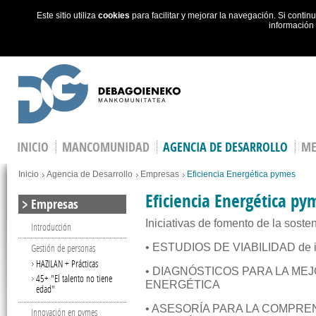
Este sitio utiliza
cookies
para facilitar y mejorar la navegación. Si cont
información
Skip to main content
INICIO
MANCOMUNIDAD
AGENCIA DE DESARROLLO
ME
You are here
Inicio
Agencia de Desarrollo
Empresas
Eficiencia Energética pymes
Eficiencia Energética py
Empresas
Iniciativas de fomento de la soste
Introducción
Gestión de personas
• ESTUDIOS DE VIABILIDAD de in
HAZILAN + Prácticas
• DIAGNÓSTICOS PARA LA MEJ
45+ "El talento no tiene
ENERGÉTICA
edad"
• ASESORÍA PARA LA COMPRE
Innovación en pymes