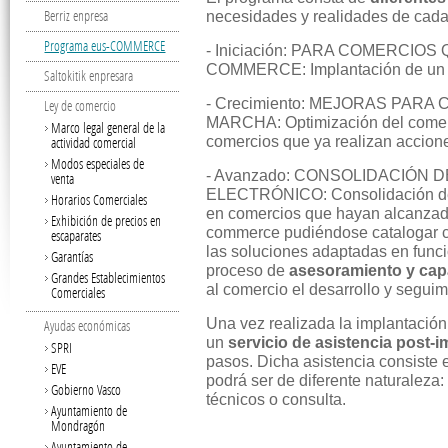
Berriz enpresa
necesidades y realidades de cada 
Programa eus-COMMERCE
- Iniciación: PARA COMERCIO
COMMERCE: Implantación de un si
Saltokitik enpresara
- Crecimiento: MEJORAS PA
Ley de comercio
MARCHA: Optimización del comerc
Marco legal general de la
comercios que ya realizan accione
actividad comercial
Modos especiales de
- Avanzado: CONSOLIDACIÓN 
venta
ELECTRÓNICO: Consolidación de l
Horarios Comerciales
en comercios que hayan alcanzado
Exhibición de precios en
commerce pudiéndose catalogar 
escaparates
las soluciones adaptadas en funci
Garantías
proceso de
asesoramiento y cap
Grandes Establecimientos
al comercio el desarrollo y segui
Comerciales
Una vez realizada la implantació
Ayudas económicas
un
servicio de asistencia post-
SPRI
pasos. Dicha asistencia consiste 
EVE
podrá ser de diferente naturaleza:
Gobierno Vasco
técnicos o consulta.
Ayuntamiento de
Mondragón
Ayuntamiento de