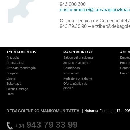
943 000 300
euscommerce@camaragipuzkoa.
Oficina Técnica de Comercio del 
943.79.30.90 – aitziber@debagoi
AYUNTAMIENTOS
MANCOMUNIDAD
AGEN
Antzuola
Saludo del presidente
Empleo
Aretxabaleta
Junta de Gobierno
Empre
Arrasate-Mondragón
Comisiones
Comer
Bergara
Normativa
Empre
Elgeta
Perfil del contratante
Eskoriatza
Oferta pública de
empleo
Leintz-Gatzaga
Oñati
DEBAGOIENEKO MANKOMUNITATEA
Nafarroa Etorbidea, 17
20
943 79 33 99
+34