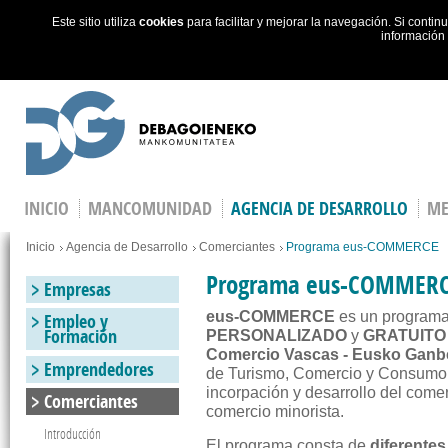
Este sitio utiliza
cookies
para facilitar y mejorar la navegación. Si cont
información
Skip to main content
INICIO
MANCOMUNIDAD
AGENCIA DE DESARROLLO
ME
You are here
Inicio
Agencia de Desarrollo
Comerciantes
Programa eus-COMMERCE
Programa eus-COMMER
Empresas
eus-COMMERCE
es un progra
Empleo y
Formación
PERSONALIZADO
y
GRATUITO
Comercio Vascas - Eusko Ganb
Emprendedores
de Turismo, Comercio y Consumo d
incorpación y desarrollo del comer
Comerciantes
comercio minorista.
Introducción
El programa consta de
diferente