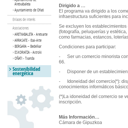
Aretxabaleta
Dirigido a …
Ayuntamiento de Oñati
El programa va dirigido a los com
infraestructura suficientes para in
Enlaces de interés
Se excluyen los establecimientos 
Asociaciones
(fotografía, peluquerías y estética
ARETXABALETA - Aretxarte
como farmacias, estancos, lotería
ARRASATE - Ibai-Arte
BERGARA – Bedelkar
Condiciones para participar:
ESKORIATZA - Axtroki
- Ser un comercio minorista con a
OÑATI - Txanda
66.
Sostenibilidad
- Disponer de un establecimient
energética
- Idoneidad del comercio(*): disp
conocimientos informáticos básico
(*)La idoneidad del comercio se ve
inscripción.
Más Información…
Cámara de Gipuzkoa