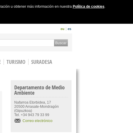
uración u obtener más información en nuestra
Política de cookies
.
eu
es
 form
Buscar
E
TURISMO
SURADESA
Departamento de Medio
Ambiente
Nafarroa Etorbidea, 17
20500 Arrasate-Mondragón
(Gipuzkoa)
Tel. +34 943 79 33 99
Correo electrónico