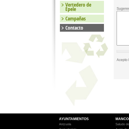
Vertedero de
Epele
Sugere
Campañas
Contacto
Política
Acepto 
privaci
AYUNTAMIENTOS
MANCO
Antzuola
Saludo de