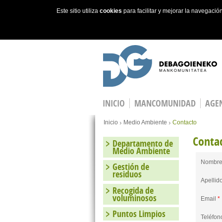
Este sitio utiliza
cookies
para facilitar y mejorar la navegaci
Skip to main content
INICIO
MANCOMUNIDAD
AGEN
You are here
Inicio
Medio Ambiente
Contacto
Conta
Departamento de
Medio Ambiente
Nombr
Gestión de
residuos
Apellid
Recogida de
voluminosos
Email
*
Puntos Limpios
Teléfo