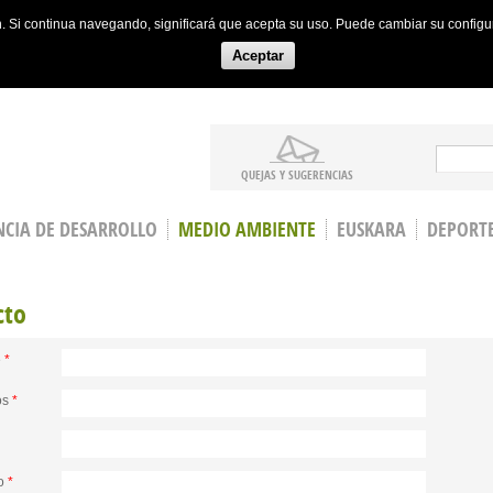
ón. Si continua navegando, significará que acepta su uso. Puede cambiar su config
Aceptar
Search
QUEJAS Y SUGERENCIAS
CIA DE DESARROLLO
MEDIO AMBIENTE
EUSKARA
DEPORT
cto
e
*
os
*
no
*