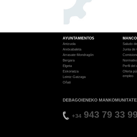
AYUNTAMIENTOS
MANCO
Antzuola
Saludo de
Aretxabaleta
Junta de
Arrasate-Mondragón
Comision
Bergara
Normativ
Elgeta
Perfil del
Eskoriatza
Oferta pú
empleo
Leintz-Gatzaga
Oñati
DEBAGOIENEKO MANKOMUNITATE
943 79 33 9
+34