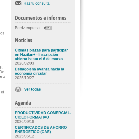
Haz tu consulta
Documentos e informes
Berriz enpresa
os,
Noticias
Últimas plazas para participar
en Hazilan+ - Inscripción
abierta hasta el 6 de marzo
2026/02/03
s,
Debagoiena avanza hacia la
 De
economía circular
er a
2025/10/27
Ver todas
 el
Agenda
y
PRODUCTIVIDAD COMERCIAL-
CICLO FORMATIVO
2026/09/18
CERTIFICADOS DE AHORRO
ENERGETICO (CAE)
2025/06/12