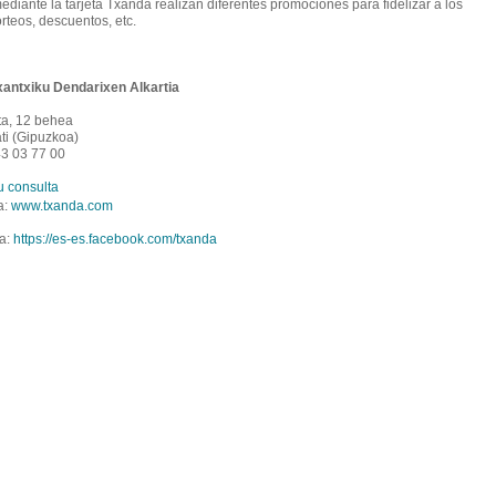
diante la tarjeta Txanda realizan diferentes promociones para fidelizar a los
orteos, descuentos, etc.
xantxiku Dendarixen Alkartia
ta, 12 behea
i (Gipuzkoa)
43 03 77 00
u consulta
a:
www.txanda.com
a:
https://es-es.facebook.com/txanda