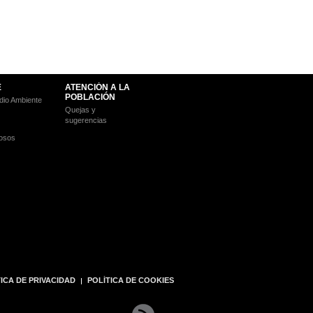
E
ATENCIÓN A LA
POBLACIÓN
io Ambiente
Quejas y
sugerencias
osos
ICA DE PRIVACIDAD
POLÍTICA DE COOKIES