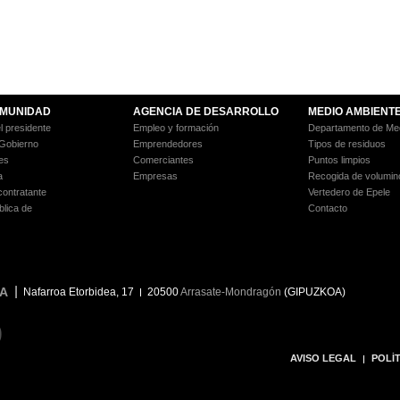
MUNIDAD
AGENCIA DE DESARROLLO
MEDIO AMBIENT
l presidente
Empleo y formación
Departamento de Med
 Gobierno
Emprendedores
Tipos de residuos
es
Comerciantes
Puntos limpios
a
Empresas
Recogida de volumin
 contratante
Vertedero de Epele
blica de
Contacto
A
Nafarroa Etorbidea, 17
20500
Arrasate-Mondragón
(GIPUZKOA)
9
AVISO LEGAL
POLÍT