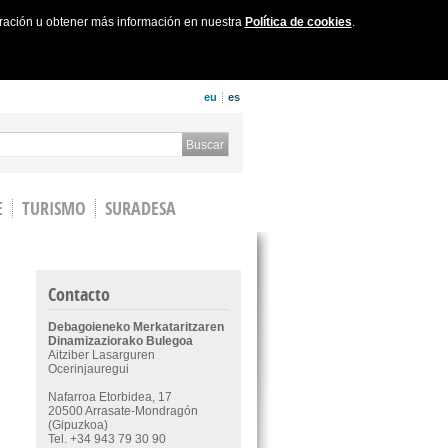
uración u obtener más información en nuestra
Política de cookies
.
eu
es
 form
Buscar
E
TURISMO
SURADESA
Contacto
Debagoieneko Merkataritzaren
Dinamizaziorako Bulegoa
Aitziber Lasarguren
Ocerinjauregui
Nafarroa Etorbidea, 17
20500 Arrasate-Mondragón
(Gipuzkoa)
Tel. +34 943 79 30 90