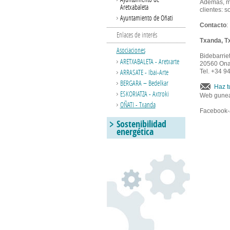
Además, me
Aretxabaleta
clientes: s
Ayuntamiento de Oñati
Contacto
:
Enlaces de interés
Txanda, T
Asociaciones
Bidebarrie
ARETXABALETA - Aretxarte
20560 Onat
ARRASATE - Ibai-Arte
Tel. +34 9
BERGARA – Bedelkar
Haz t
ESKORIATZA - Axtroki
Web gune
OÑATI - Txanda
Facebook-
Sostenibilidad
energética