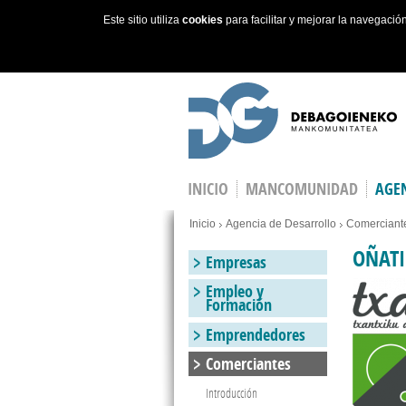
Este sitio utiliza
cookies
para facilitar y mejorar la navegaci
Skip to main content
INICIO
MANCOMUNIDAD
AGEN
You are here
Inicio
Agencia de Desarrollo
Comerciant
OÑATI
Empresas
Empleo y
Formación
Emprendedores
Comerciantes
Introducción