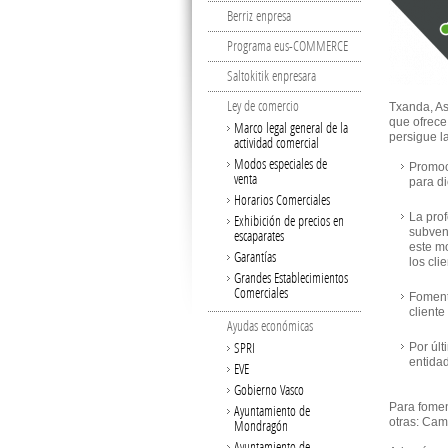
Berriz enpresa
Programa eus-COMMERCE
Saltokitik enpresara
Ley de comercio
Txanda, As
que ofrece
Marco legal general de la
persigue l
actividad comercial
Modos especiales de
Promoci
venta
para di
Horarios Comerciales
La prof
Exhibición de precios en
subvenc
escaparates
este mo
Garantías
los clie
Grandes Establecimientos
Comerciales
Foment
cliente 
Ayudas económicas
SPRI
Por últ
entidad
EVE
Gobierno Vasco
Para fomen
Ayuntamiento de
otras: Cam
Mondragón
Ayuntamiento de