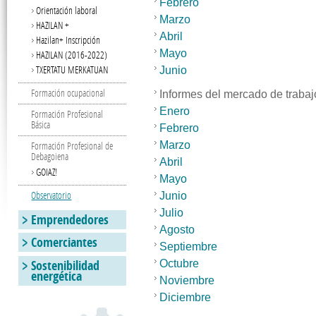
Febrero
Orientación laboral
Marzo
HAZILAN +
Abril
Hazilan+ Inscripción
Mayo
HAZILAN (2016-2022)
TXERTATU MERKATUAN
Junio
Formación ocupacional
Informes del mercado de trabaj
Enero
Formación Profesional
Básica
Febrero
Marzo
Formación Profesional de
Debagoiena
Abril
GOIAZ!
Mayo
Observatorio
Junio
Julio
Emprendedores
Agosto
Comerciantes
Septiembre
Sostenibilidad
Octubre
energética
Noviembre
Diciembre