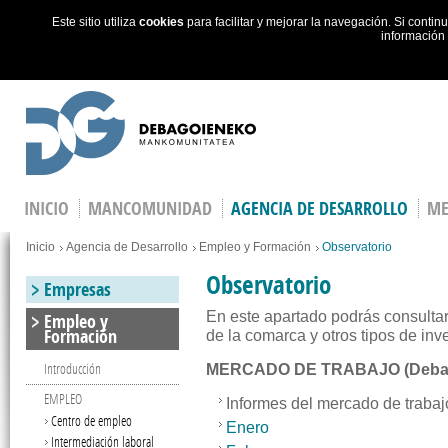
Este sitio utiliza
cookies
para facilitar y mejorar la navegación. Si cont
información
Skip to main content
INICIO
MANCOMUNIDAD
AGENCIA DE DESARROLLO
ME
You are here
Inicio
Agencia de Desarrollo
Empleo y Formación
Observatorio
Observatorio
Empresas
En este apartado podrás consultar
Empleo y
Formación
de la comarca y otros tipos de inv
Introducción
MERCADO DE TRABAJO (Deba
EMPLEO
Informes del mercado de trabaj
Centro de empleo
Enero
Intermediación laboral