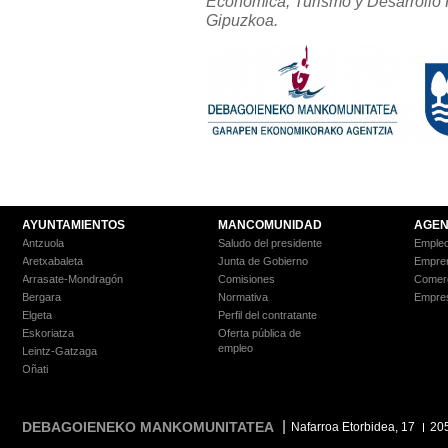
Económica, Turismo y Desarrollo R
Gipuzkoa.
AYUNTAMIENTOS
MANCOMUNIDAD
AGEN
Antzuola
Saludo del presidente
Empleo
Aretxabaleta
Junta de Gobierno
Empre
Arrasate-Mondragón
Comisiones
Comer
Bergara
Normativa
Empre
Elgeta
Perfil del contratante
Eskoriatza
Oferta pública de
empleo
Leintz-Gatzaga
Oñati
DEBAGOIENEKO MANKOMUNITATEA
Nafarroa Etorbidea, 17
20