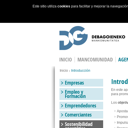
Este sitio utiliza
cookies
para facilitar y mejorar la navegaci
Skip to main content
INICIO
MANCOMUNIDAD
AGEN
Estás en
Inicio
Introducción
Introd
Empresas
En este ap
Empleo y
para prom
Formación
Los
objeti
Emprendedores
Aposta
Comerciantes
Promov
Sostenibilidad
Impulsa