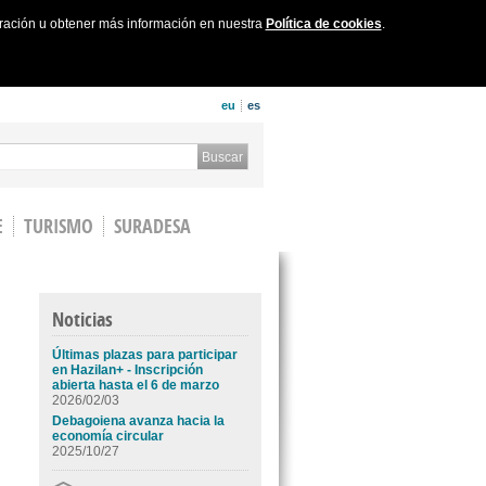
uración u obtener más información en nuestra
Política de cookies
.
eu
es
 form
Buscar
E
TURISMO
SURADESA
Noticias
Últimas plazas para participar
en Hazilan+ - Inscripción
abierta hasta el 6 de marzo
2026/02/03
Debagoiena avanza hacia la
economía circular
2025/10/27