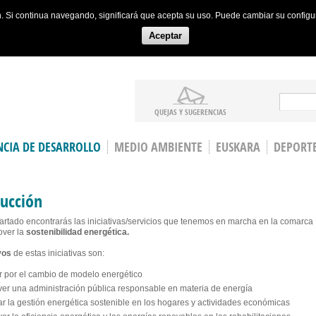
ón. Si continua navegando, significará que acepta su uso. Puede cambiar su config
Aceptar
Search
QUEJAS Y SUGERENCIAS
CIA DE DESARROLLO
MEDIO AMBIENTE
EUSKARA
DEPORT
ucción
artado encontrarás las iniciativas/servicios que tenemos en marcha en la comarca
over la
sostenibilidad energética.
vos
de estas iniciativas son:
r por el cambio de modelo energético
er una administración pública responsable en materia de energía
r la gestión energética sostenible en los hogares y actividades económicas