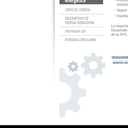
energética
Promove
urbanís
SERVICIOS ENERGÍA
Seguir
Facilit
OBSERVATORIO DE
ENERGÍA-DEBAGOIENA
La mayoría
Información útil
Desarrollo
de la DFG.
EKONOMIA ZIRKULARRA