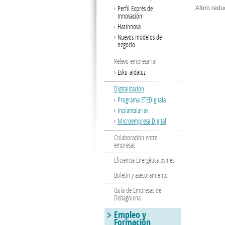
Perfil Exprés de
Aforo redu
Innovación
Hazinnova
Nuevos modelos de
negocio
Relevo empresarial
Esku-aldatuz
Digitalización
Programa ETEDigitala
Inplantalariak
Microempresa Digital
Colaboración entre
empresas
Eficiencia Energética pymes
Boletín y asesoramiento
Guía de Empresas de
Debagoiena
Empleo y
Formación