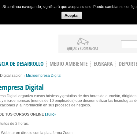
ón. Si continua navegando, significará que acepta su uso. Puede cambiar su config
Aceptar
Search
QUEJAS Y SUGERENCIAS
CIA DE DESARROLLO
MEDIO AMBIENTE
EUSKARA
DEPORT
Digitalización
Microempresa Digital
empresa Digital
sa Digital organiza cursos básicos y gratuitos de dos horas de duración, dirigidos
y microempresas (menos de 10 empleados) que deseen utilizar las tecnologías d
caciones y la información en sus procesos de negocio.
DE TUS CURSOS ONLINE
(
Julio
)
tuitos de 2 horas.
 Webinar en directo con la plataforma Zoom.