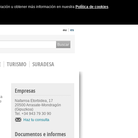
uración u obtener más información en nuestra
Política de cookies
.
eu
es
 form
Buscar
E
TURISMO
SURADESA
Empresas
 a
Nafarroa Etorbidea, 17
e
20500 Arrasate-Mondragón
(Gipuzkoa)
Tel. +34 943 79 30 90
Haz tu consulta
Documentos e informes