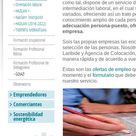
como tal, dispone de un servicio d
Orientación laboral
intermediación laboral, en el cual
HAZILAN +
variados, ofreciendo así un trato
Hazilan+ Inscripción
conocimiento amplio de cada per
HAZILAN (2016-2022)
adecuación persona-puesto, ofr
TXERTATU MERKATUAN
empresa.
Formación ocupacional
Sois las propias empresas las enca
selección de las personas. Nosot
Formación Profesional
Lanbide y Agencia de Colocación, o
Básica
manera rápida y de acuerdo a vue
Formación Profesional de
Debagoiena
Estas son las
ofertas de empleo
q
GOIAZ!
momento y el
formulario
que debes 
nuestro servicio.
Observatorio
Emprendedores
Comerciantes
Sostenibilidad
energética