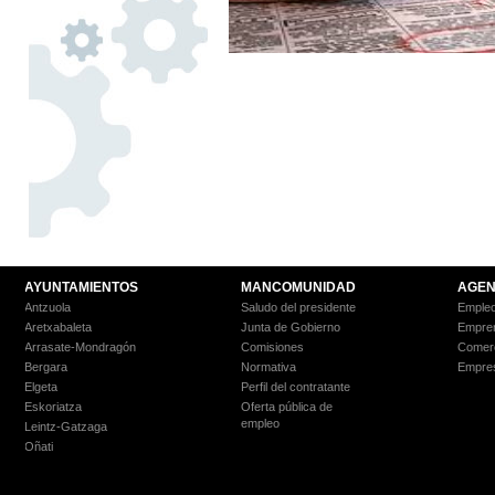
AYUNTAMIENTOS
MANCOMUNIDAD
AGEN
Antzuola
Saludo del presidente
Empleo
Aretxabaleta
Junta de Gobierno
Empre
Arrasate-Mondragón
Comisiones
Comer
Bergara
Normativa
Empre
Elgeta
Perfil del contratante
Eskoriatza
Oferta pública de
empleo
Leintz-Gatzaga
Oñati