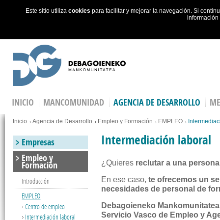
Este sitio utiliza
cookies
para facilitar y mejorar la navegación. Si cont
información
Skip to main content
INICIO
MANCOMUNIDAD
AGENCIA DE DESARROLLO
ME
You are here
Inicio
Agencia de Desarrollo
Empleo y Formación
EMPLEO
Intermediac
Intermediación laboral
Empresas
Empleo y
¿Quieres
reclutar a una persona
Formación
En ese caso,
te ofrecemos un ser
Introducción
necesidades de personal de for
EMPLEO
Debagoieneko Mankomunitatea e
Centro de empleo
Servicio Vasco de Empleo y Ag
Intermediación laboral