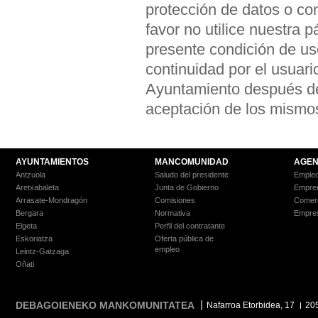
protección de datos o co
favor no utilice nuestra
presente condición de u
continuidad por el usuari
Ayuntamiento después de 
aceptación de los mismo
AYUNTAMIENTOS
MANCOMUNIDAD
AGEN
Antzuola
Saludo del presidente
Empleo
Aretxabaleta
Junta de Gobierno
Empre
Arrasate-Mondragón
Comisiones
Comer
Bergara
Normativa
Empre
Elgeta
Perfil del contratante
Eskoriatza
Oferta pública de
empleo
Leintz-Gatzaga
Oñati
DEBAGOIENEKO MANKOMUNITATEA
Nafarroa Etorbidea, 17
20