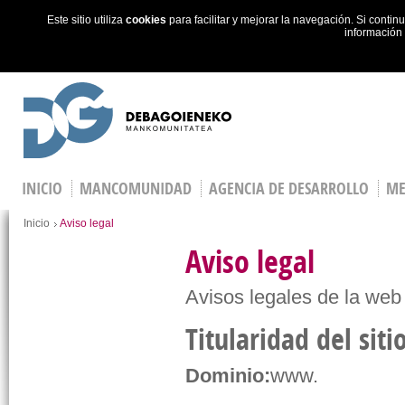
Este sitio utiliza
cookies
para facilitar y mejorar la navegación. Si cont
información
Skip to main content
INICIO
MANCOMUNIDAD
AGENCIA DE DESARROLLO
ME
You are here
Inicio
Aviso legal
Aviso legal
Avisos legales de la web
Titularidad del sit
Dominio:
www.