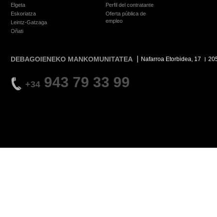
Elgeta
Perfil del contratante
Eskoriatza
Oferta pública de
empleo
Leintz-Gatzaga
Oñati
DEBAGOIENEKO MANKOMUNITATEA
Nafarroa Etorbidea, 17
20
943 79 33 99
+34