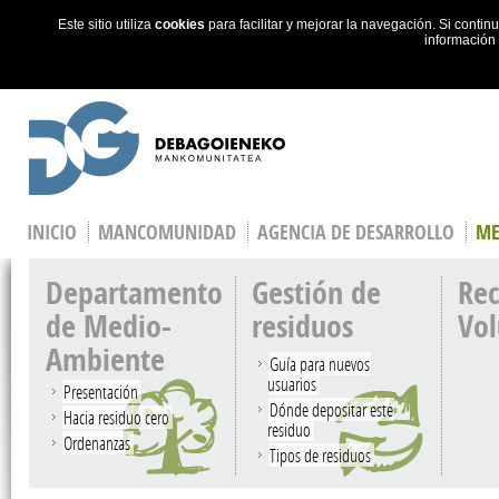
Este sitio utiliza
cookies
para facilitar y mejorar la navegación. Si cont
información
Skip to main content
INICIO
MANCOMUNIDAD
AGENCIA DE DESARROLLO
ME
Departamento
Gestión de
Rec
de Medio-
residuos
Vo
Ambiente
Guía para nuevos
usuarios
Presentación
Dónde depositar este
Hacia residuo cero
residuo
Ordenanzas
Tipos de residuos