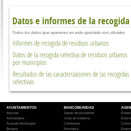
Datos e informes de la recogida
Todos los datos que aparecen en este apartado son oficiales
Informes de recogida de residuos urbanos
Datos de la recogida selectiva de residuos urbanos
por municipios
Resultados de las caracterizaciones de las recogidas
selectivas
AYUNTAMIENTOS
MANCOMUNIDAD
AGEN
Antzuola
Saludo del presidente
Empleo
Aretxabaleta
Junta de Gobierno
Empre
Arrasate-Mondragón
Comisiones
Comer
Bergara
Normativa
Empre