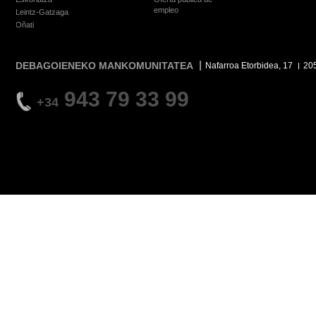
empleo
Leintz-Gatzaga
Oñati
DEBAGOIENEKO MANKOMUNITATEA
Nafarroa Etorbidea, 17
20
943 79 33 99
+34