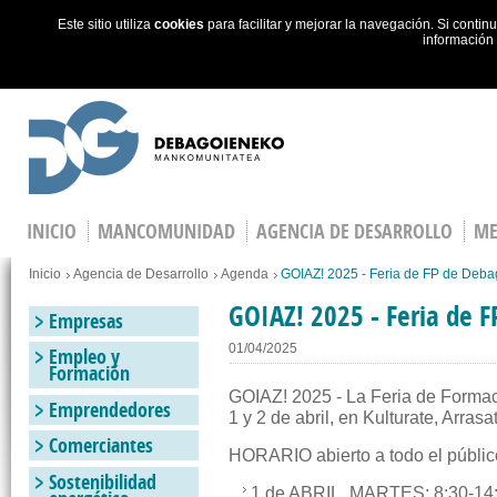
Este sitio utiliza
cookies
para facilitar y mejorar la navegación. Si cont
información
Skip to main content
INICIO
MANCOMUNIDAD
AGENCIA DE DESARROLLO
ME
Estás en
Inicio
Agencia de Desarrollo
Agenda
GOIAZ! 2025 - Feria de FP de Deb
GOIAZ! 2025 - Feria de 
Empresas
01/04/2025
Empleo y
Formación
GOIAZ! 2025 - La Feria de Formac
Emprendedores
1 y 2 de abril, en Kulturate, Arrasa
Comerciantes
HORARIO abierto a todo el públic
Sostenibilidad
1 de ABRIL, MARTES: 8:30-14: