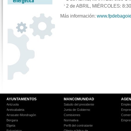
energética
2 de ABRIL, MIÉRCOLES: 8:30
Más información:
www.fpdebagoie
AYUNTAMIENTOS
MANCOMUNIDAD
AGEN
Antzuola
Saludo del presidente
Empleo
Aretxabaleta
Junta de Gobierno
Empre
Arrasate-Mondragón
Comisiones
Comer
Bergara
Normativa
Empre
Elgeta
Perfil del contratante
Eskoriatza
Oferta pública de