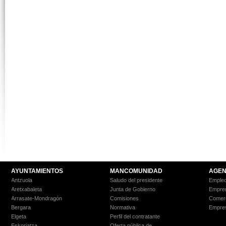
AYUNTAMIENTOS
MANCOMUNIDAD
AGEN
Antzuola
Saludo del presidente
Empleo
Aretxabaleta
Junta de Gobierno
Empre
Arrasate-Mondragón
Comisiones
Comer
Bergara
Normativa
Empre
Elgeta
Perfil del contratante
Eskoriatza
Oferta pública de