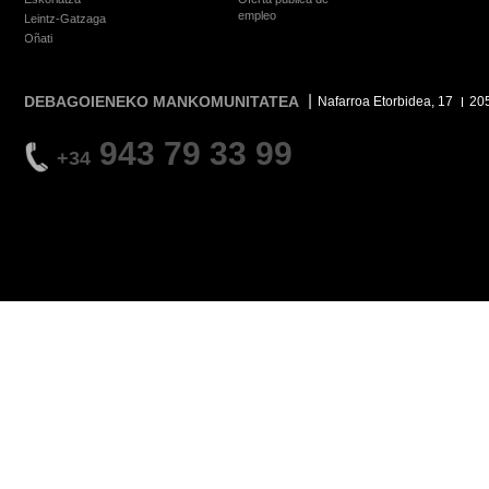
empleo
Leintz-Gatzaga
Oñati
DEBAGOIENEKO MANKOMUNITATEA
Nafarroa Etorbidea, 17
20
943 79 33 99
+34