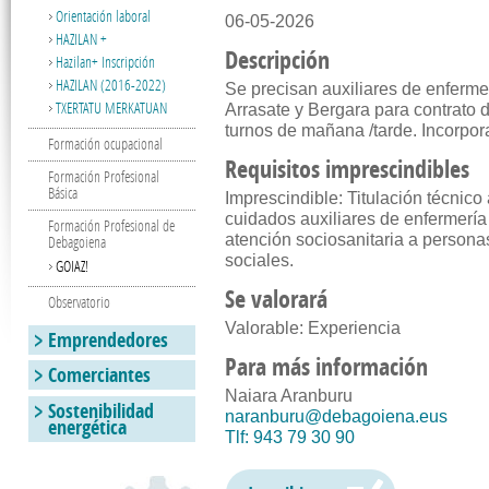
Orientación laboral
06-05-2026
HAZILAN +
Descripción
Hazilan+ Inscripción
HAZILAN (2016-2022)
Se precisan auxiliares de enfermer
TXERTATU MERKATUAN
Arrasate y Bergara para contrato 
turnos de mañana /tarde. Incorp
Formación ocupacional
Requisitos imprescindibles
Formación Profesional
Básica
Imprescindible: Titulación técnico
cuidados auxiliares de enfermería
Formación Profesional de
atención sociosanitaria a persona
Debagoiena
sociales.
GOIAZ!
Se valorará
Observatorio
Valorable: Experiencia
Emprendedores
Para más información
Comerciantes
Naiara Aranburu
Sostenibilidad
naranburu@debagoiena.eus
energética
Tlf: 943 79 30 90