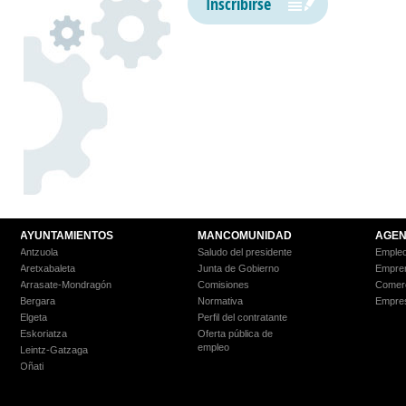
Inscribirse
AYUNTAMIENTOS
MANCOMUNIDAD
AGEN
Antzuola
Saludo del presidente
Empleo
Aretxabaleta
Junta de Gobierno
Empre
Arrasate-Mondragón
Comisiones
Comer
Bergara
Normativa
Empre
Elgeta
Perfil del contratante
Eskoriatza
Oferta pública de
empleo
Leintz-Gatzaga
Oñati