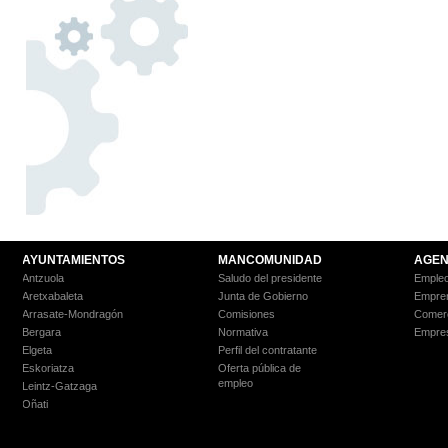
AYUNTAMIENTOS
MANCOMUNIDAD
AGEN
Antzuola
Saludo del presidente
Empleo
Aretxabaleta
Junta de Gobierno
Empre
Arrasate-Mondragón
Comisiones
Comer
Bergara
Normativa
Empre
Elgeta
Perfil del contratante
Eskoriatza
Oferta pública de
empleo
Leintz-Gatzaga
Oñati