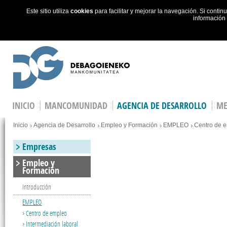
Este sitio utiliza
cookies
para facilitar y mejorar la navegación. Si cont
información
Skip to main content
INICIO
MANCOMUNIDAD
AGENCIA DE DESARROLLO
ME
You are here
Inicio
Agencia de Desarrollo
Empleo y Formación
EMPLEO
Centro de 
Empresas
Empleo y
Formación
Introducción
EMPLEO
Centro de empleo
Intermediación laboral