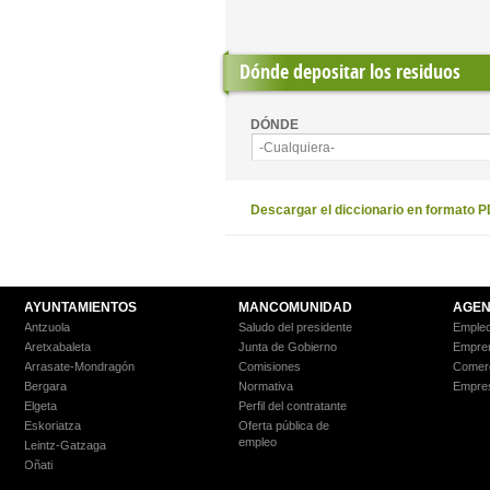
Dónde depositar los residuos
DÓNDE
-Cualquiera-
Descargar el diccionario en formato 
AYUNTAMIENTOS
MANCOMUNIDAD
AGEN
Antzuola
Saludo del presidente
Empleo
Aretxabaleta
Junta de Gobierno
Empre
Arrasate-Mondragón
Comisiones
Comer
Bergara
Normativa
Empre
Elgeta
Perfil del contratante
Eskoriatza
Oferta pública de
empleo
Leintz-Gatzaga
Oñati