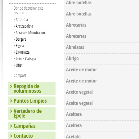
Abre botellas
Dónde depositar este
residuo
Abre botellas
Antzuola
Abrecartas
Aretxabaleta
Arrasate-Mondragón
Abrecartas
Bergara
Elgeta
Abrelatas
Eskoriatza
Abrigo
Leintz-Gatzaga
Oñati
Aceite de motor
Compost
Aceite de motor
Recogida de
voluminosos
Aceite vegetal
Puntos Limpios
Aceite vegetal
Vertedero de
Aceitera
Epele
Campañas
Aceitera
Contacto
Acetato