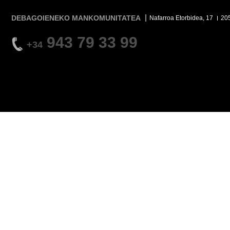
DEBAGOIENEKO MANKOMUNITATEA
Nafarroa Etorbidea, 17
20
943 79 33 99
+34