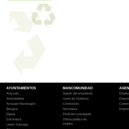
AYUNTAMIENTOS
MANCOMUNIDAD
AGEN
Antzuola
Saludo del presidente
Empleo
Aretxabaleta
Junta de Gobierno
Empre
Arrasate-Mondragón
Comisiones
Comer
Bergara
Normativa
Empre
Elgeta
Perfil del contratante
Eskoriatza
Oferta pública de
empleo
Leintz-Gatzaga