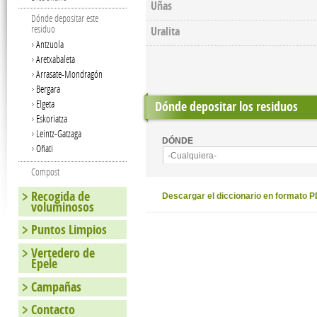
Uñas
Dónde depositar este
residuo
Uralita
Antzuola
Aretxabaleta
Arrasate-Mondragón
Bergara
Elgeta
Dónde depositar los residuos
Eskoriatza
Leintz-Gatzaga
DÓNDE
Oñati
-Cualquiera-
Compost
Recogida de
Descargar el diccionario en formato 
voluminosos
Puntos Limpios
Vertedero de
Epele
Campañas
Contacto