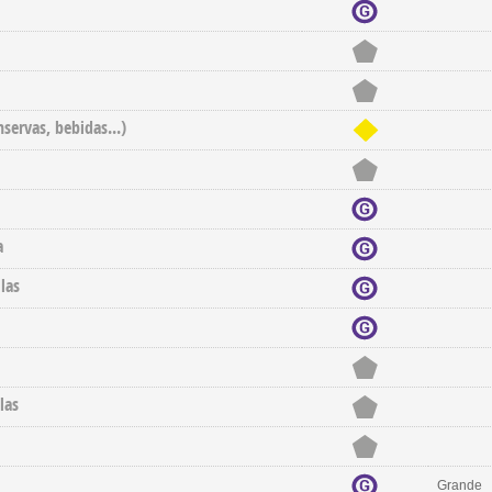
nservas, bebidas...)
a
las
las
Grande