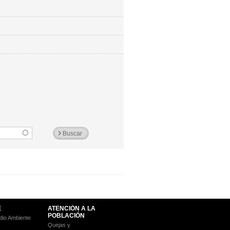
E
ATENCIÓN A LA
POBLACIÓN
io Ambiente
Quejas y