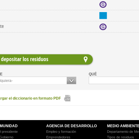
te
depositar los residuos
E
QUÉ
lquiera-
gar el diccionario en formato PDF
MUNIDAD
AGENCIA DE DESARROLLO
MEDIO AMBIENT
l presidente
Empleo y formación
Departamento de Med
 Gobierno
Emprendedores
Tipos de residuos