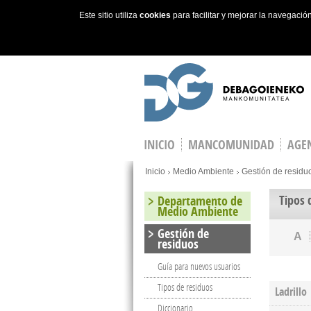
Este sitio utiliza
cookies
para facilitar y mejorar la navegaci
Skip to main content
INICIO
MANCOMUNIDAD
AGEN
You are here
Inicio
Medio Ambiente
Gestión de residu
Tipos 
Departamento de
Medio Ambiente
Gestión de
A
residuos
Guía para nuevos usuarios
Tipos de residuos
Ladrillo
Diccionario