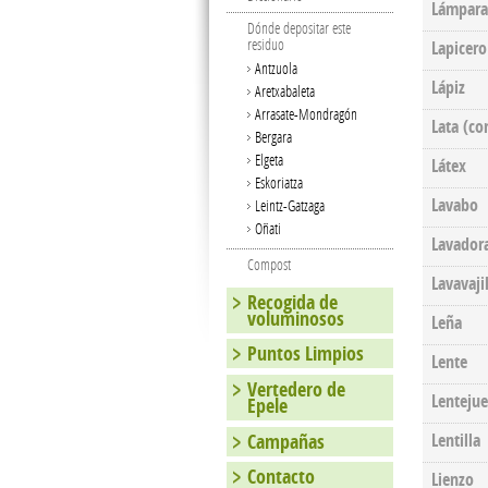
Lámpara
Dónde depositar este
residuo
Lapicero
Antzuola
Lápiz
Aretxabaleta
Arrasate-Mondragón
Lata (co
Bergara
Elgeta
Látex
Eskoriatza
Lavabo
Leintz-Gatzaga
Oñati
Lavador
Compost
Lavavajil
Recogida de
voluminosos
Leña
Puntos Limpios
Lente
Vertedero de
Lentejue
Epele
Campañas
Lentilla
Contacto
Lienzo