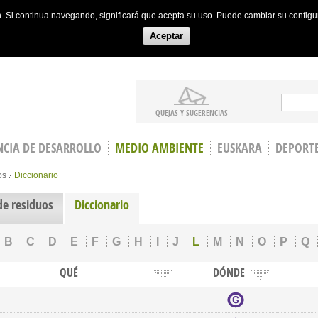
ón. Si continua navegando, significará que acepta su uso. Puede cambiar su config
Aceptar
Search
QUEJAS Y SUGERENCIAS
CIA DE DESARROLLO
MEDIO AMBIENTE
EUSKARA
DEPORT
os
Diccionario
de residuos
Diccionario
B
C
D
E
F
G
H
I
J
L
M
N
O
P
Q
QUÉ
DÓNDE