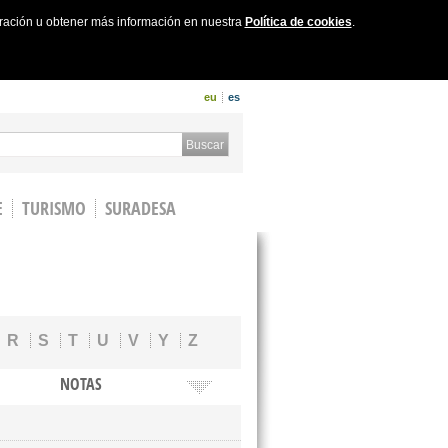
uración u obtener más información en nuestra
Política de cookies
.
eu
es
 form
Buscar
E
TURISMO
SURADESA
R
S
T
U
V
Y
Z
NOTAS