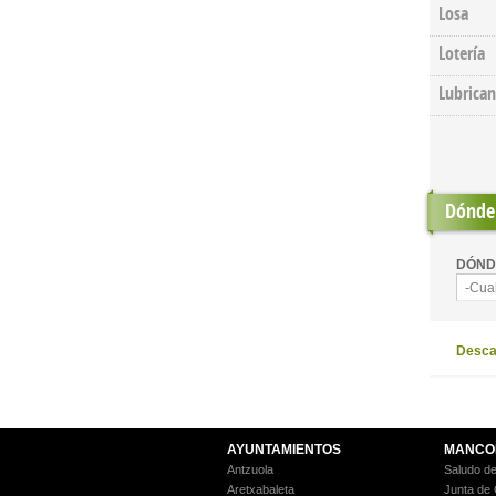
Losa
Lotería
Lubrican
Dónde 
DÓND
-Cua
Descar
AYUNTAMIENTOS
MANCO
Antzuola
Saludo de
Aretxabaleta
Junta de