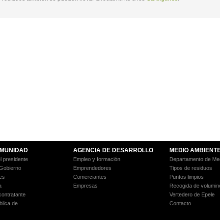
MUNIDAD
AGENCIA DE DESARROLLO
MEDIO AMBIENT
l presidente
Empleo y formación
Departamento de Med
 Gobierno
Emprendedores
Tipos de residuos
es
Comerciantes
Puntos limpios
a
Empresas
Recogida de volumin
 contratante
Vertedero de Epele
blica de
Contacto