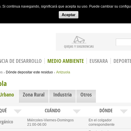
ón. Si continua navegando, significará que acepta su uso. Puede cambiar su config
Aceptar
Search
QUEJAS Y SUGERENCIAS
CIA DE DESARROLLO
MEDIO AMBIENTE
EUSKARA
DEPORT
os
Dónde depositar este residuo
Antzuola
ola
 Urbano
(active tab)
Zona Rural
Industria
Otros
QUÉ
CUÁNDO
DÓNDE
Miércoles-Viernes-Domingos
En el colgador
orgánico
21:00-06:00
correspondiente