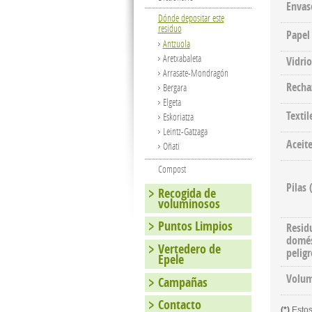
Envase
Dónde depositar este
residuo
Papel
Antzuola
Aretxabaleta
Vidrio
Arrasate-Mondragón
Recha
Bergara
Elgeta
Textil
Eskoriatza
Leintz-Gatzaga
Aceit
Oñati
Compost
Pilas
Recogida de
voluminosos
Puntos Limpios
Resid
domés
Vertedero de
pelig
Epele
Volum
Campañas
Contacto
(*)
Estos