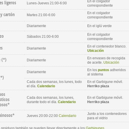
En el colgador
s ligeros
Lunes-Jueves 21:00-6:00
correspondiente
En el colgador
 y cartón
Martes 21:00-6:00
correspondiente
Diariamente
En el iglú verde
En el colgador
zo
Sábados 21:00-6:00
correspondiente
En el contenedor blanco.
es
Diariamente
Ubicación
En envases de recogida
e
(*)
Diariamente
de aceite.
Ubicación
En los
puntos
adheridos
Diariamente
al sistema
(*)
Cada dos semanas, los lunes, todo
En el Garbigune móvil.
el día.
Calendario
Herriko plaza
uos
Cada dos semanas, los lunes,
En el Garbigune móvil.
ticos
durante todo el día.
Calendario
Herriko plaza
rosos*
Junto a los contenedores
inosos*
Jueves 20:00-22:00
Calendario
para el vidrio
 residuos también se pueden llevar directamente a los
Garbigunes
.