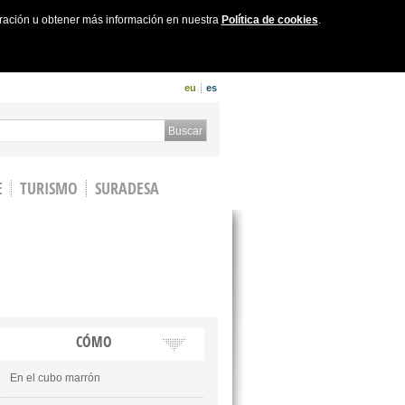
uración u obtener más información en nuestra
Política de cookies
.
eu
es
 form
Buscar
E
TURISMO
SURADESA
CÓMO
En el cubo marrón