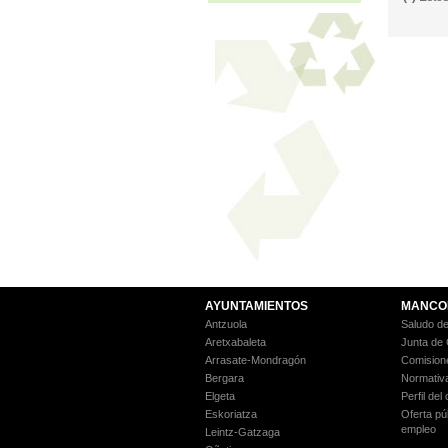
AYUNTAMIENTOS
MANCO
Antzuola
Saludo de
Aretxabaleta
Junta de
Arrasate-Mondragón
Comision
Bergara
Normativ
Elgeta
Perfil del
Eskoriatza
Oferta pú
empleo
Leintz-Gatzaga