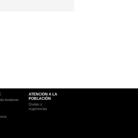
E
ATENCIÓN A LA
POBLACIÓN
io Ambiente
Quejas y
sugerencias
osos