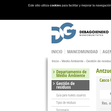
Este sitio utiliza
cookies
para facilitar y mejorar la navegaci
Skip to main content
INICIO
MANCOMUNIDAD
AGEN
You are here
Inicio
Medio Ambiente
Gestión de residu
Antzu
Departamento de
Medio Ambiente
Casco
Gestión de
residuos
Guía para nuevos usuarios
Tipos de residuos
Res. 
Diccionario