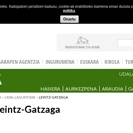
etzeko. Nabigatzen jarraitzen baduzu, cookie-ak erabiltzeko baimena eman duzula 
politika
.
Onartu
Bila
IRADOKIZUNAK ETA KEXAK
GARAPEN AGENTZIA
INGURUMENA
EUSKARA
KIROLA
TU
UDAL
A
A
HASIERA
AURKEZPENA
ARAUDIA
G
K
UDAL LAGUNTZAK
LEINTZ-GATZAGA
eintz-Gatzaga