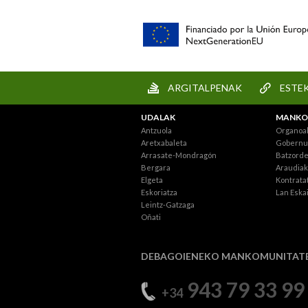
ARGITALPENAK
ESTE
UDALAK
MANKO
Antzuola
Organoa
Aretxabaleta
Gobernu 
Arrasate-Mondragón
Batzord
Bergara
Araudiak
Elgeta
Kontratat
Eskoriatza
Lan Eska
Leintz-Gatzaga
Oñati
DEBAGOIENEKO MANKOMUNITAT
943 79 33 99
+34