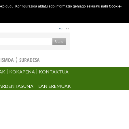
joko dugu. Konfigurazioa aldatu edo informazio gehiago eskuratu nahi
Cookie-
eu
es
keta formularioa
Bilatu
RISMOA
SURADESA
AK
KOKAPENA
KONTAKTUA
ARDENTASUNA
LAN EREMUAK