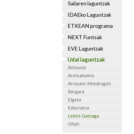
Sailaren laguntzak
IDAEko Laguntzak
ETXEAN programa
NEXT Funtsak
EVE Laguntzak
Udal laguntzak
Antzuola
Aretxabaleta
Arrasate-Mondragón
Bergara
Elgeta
Eskoriatza
Leintz-Gatzaga
Oñati