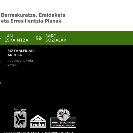
LAN
SARE
ESKAINTZA
SOZIALAK
BIZTANLERIARI
ARRETA
Iradokizunak eta
a
kexak
a