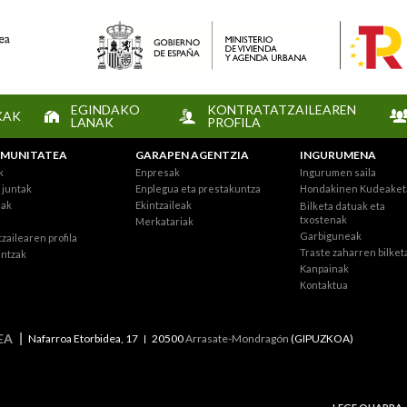
EGINDAKO
KONTRATATZAILEAREN
KAK
LANAK
PROFILA
MUNITATEA
GARAPEN AGENTZIA
INGURUMENA
k
Enpresak
Ingurumen saila
juntak
Enplegua eta prestakuntza
Hondakinen Kudeaket
eak
Ekintzaileak
Bilketa datuak eta
txostenak
Merkatariak
Garbiguneak
zailearen profila
Traste zaharren bilket
intzak
Kanpainak
Kontaktua
EA
Nafarroa Etorbidea, 17
20500
Arrasate-Mondragón
(GIPUZKOA)