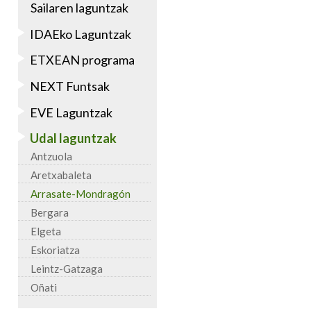
Sailaren laguntzak
IDAEko Laguntzak
ETXEAN programa
NEXT Funtsak
EVE Laguntzak
Udal laguntzak
Antzuola
Aretxabaleta
Arrasate-Mondragón
Bergara
Elgeta
Eskoriatza
Leintz-Gatzaga
Oñati