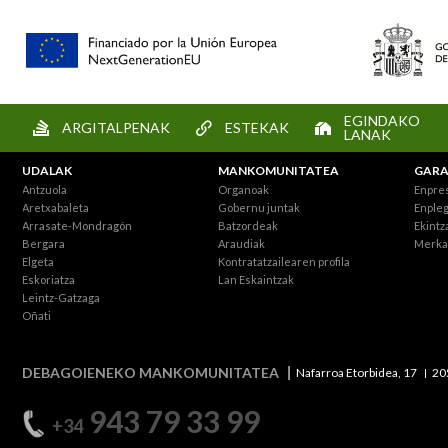
EGINDAKO
ARGITALPENAK
ESTEKAK
LANAK
UDALAK
MANKOMUNITATEA
GARA
Antzuola
Organoak
Enpre
Aretxabaleta
Gobernu juntak
Enpleg
Arrasate-Mondragón
Batzordeak
Ekintz
Bergara
Araudiak
Merka
Elgeta
Kontratatzailearen profila
Eskoriatza
Lan Eskaintzak
Leintz-Gatzaga
Oñati
DEBAGOIENEKO MANKOMUNITATEA
Nafarroa Etorbidea, 17
20
943 79 33 99
+34