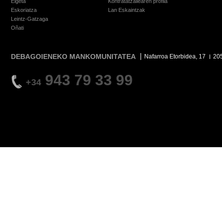
Elgeta
Kontratatzailearen profila
Eskoriatza
Lan Eskaintzak
Leintz-Gatzaga
Oñati
DEBAGOIENEKO MANKOMUNITATEA
Nafarroa Etorbidea, 17
20
943 79 33 99
+34