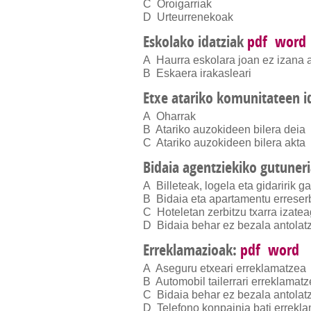
C Oroigarriak
D Urteurrenekoak
Eskolako idatziak
pdf
word
A Haurra eskolara joan ez izana 
B Eskaera irakasleari
Etxe atariko komunitateen i
A Oharrak
B Atariko auzokideen bilera deia
C Atariko auzokideen bilera akta
Bidaia agentziekiko gutuner
A Billeteak, logela eta gidaririk 
B Bidaia eta apartamentu errese
C Hoteletan zerbitzu txarra izate
D Bidaia behar ez bezala antolat
Erreklamazioak:
pdf
word
A Aseguru etxeari erreklamatzea
B Automobil tailerrari erreklamat
C Bidaia behar ez bezala antolat
D Telefono konpainia bati errekl