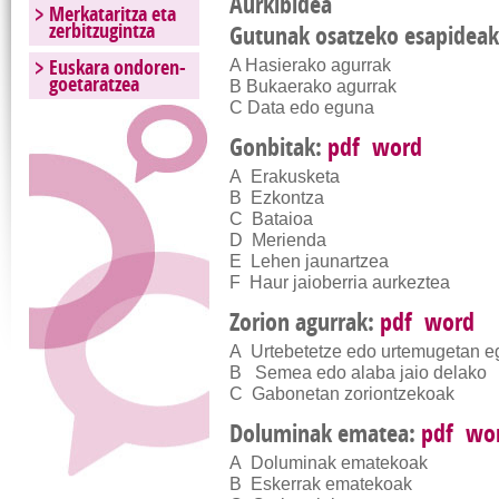
Aurkibidea
Merkataritza eta
zerbitzugintza
Gutunak osatzeko esapidea
Euskara ondoren-
A Hasierako agurrak
goetaratzea
B Bukaerako agurrak
C Data edo eguna
Gonbitak:
pdf
word
A Erakusketa
B Ezkontza
C Bataioa
D Merienda
E Lehen jaunartzea
F Haur jaioberria aurkeztea
Zorion agurrak:
pdf
word
A Urtebetetze edo urtemugetan e
B Semea edo alaba jaio delako
C Gabonetan zoriontzekoak
Doluminak ematea:
pdf
wo
A Doluminak ematekoak
B Eskerrak ematekoak