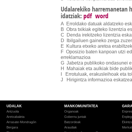
Udalarekiko harremanetan he
idatziak:
pdf
word
A Erroldako datuak aldatzeko es
B Obra txikiak egiteko lizentzia e
C Denda irekitzeko lizentzia esk
D Ibilgailuen gaineko zerga zuze
E Kultura etxeko aretoa erabiltze
F Oposizio baten kanpoan utzi ed
erreklamazioa
G Jabetza publikoko ondasunei e
H Mahaiak eta aulkiak bide publi
I Errotuluak, erakusleihoak eta to
J Hirigintza informazioa eskatze
UDALAK
MANKOMUNITATEA
GARA
Antzuola
Organoak
Enpre
Aretxabaleta
Gobernu juntak
Enpleg
Arrasate-Mondragón
Batzordeak
Ekintz
Bergara
Araudiak
Merkat