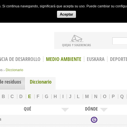
ón. Si continua navegando, significará que acepta su uso. Puede cambiar su config
Aceptar
Search
QUEJAS Y SUGERENCIAS
CIA DE DESARROLLO
MEDIO AMBIENTE
EUSKARA
DEPORT
os
Diccionario
de residuos
Diccionario
B
C
D
E
F
G
H
I
J
L
M
N
O
P
Q
QUÉ
DÓNDE
a