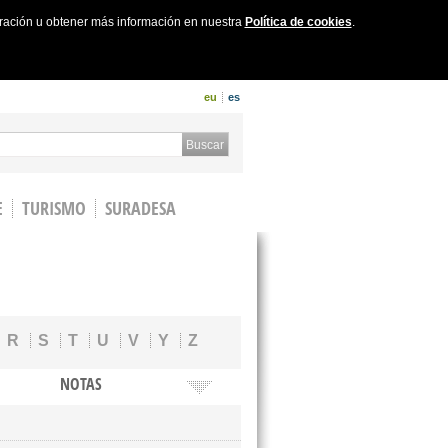
uración u obtener más información en nuestra
Política de cookies
.
eu
es
 form
Buscar
E
TURISMO
SURADESA
R
S
T
U
V
Y
Z
NOTAS