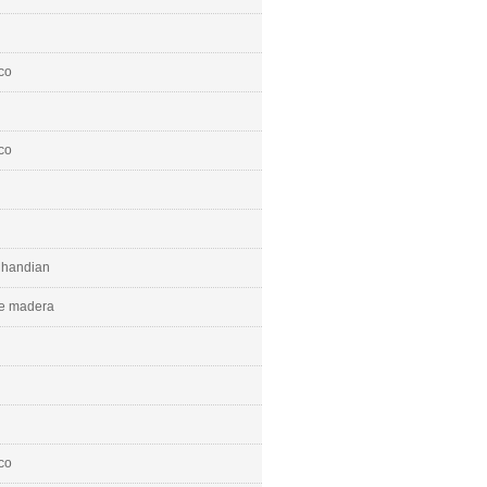
co
co
e handian
e madera
co