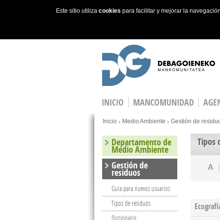
Este sitio utiliza
cookies
para facilitar y mejorar la navegaci
Skip to main content
INICIO
MANCOMUNIDAD
AGEN
You are here
Inicio
Medio Ambiente
Gestión de residu
Tipos 
Departamento de
Medio Ambiente
Gestión de
A
residuos
Guía para nuevos usuarios
Tipos de residuos
Ecografí
Diccionario