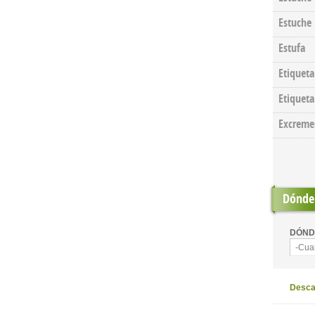
Estuche
Estufa
Etiqueta
Etiqueta
Excreme
Dónde 
DÓND
-Cua
Descar