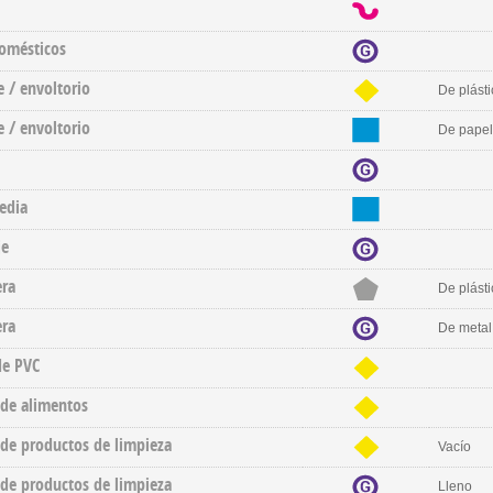
domésticos
 / envoltorio
De plásti
 / envoltorio
De papel
edia
je
era
De plásti
era
De metal
de PVC
 de alimentos
de productos de limpieza
Vacío
de productos de limpieza
Lleno