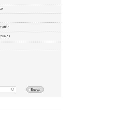
co
/cartón
eriales