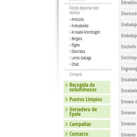
Edredón
Dónde depositar este
residuo
Electro
Antzuola
Embalaje
Aretxabaleta
Arrasate-Mondragón
Embalaje
Bergara
Elgeta
Enchufe
Eskoriatza
Enciclop
Leintz-Gatzaga
Oñati
Engrana
Compost
Ensalad
Recogida de
voluminosos
Ensalad
Puntos Limpios
Envase 
Vertedero de
Envases
Epele
Campañas
Envases 
Contacto
Envases 