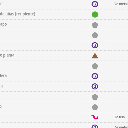
or
De metal
de uñas (recipiente)
rapo
e planta
era
ía
o
De tela
De metal