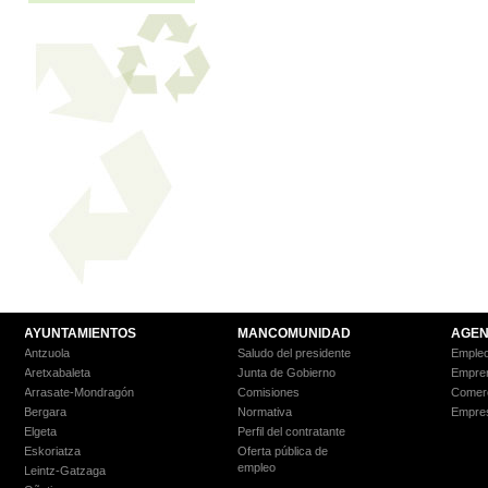
AYUNTAMIENTOS
MANCOMUNIDAD
AGEN
Antzuola
Saludo del presidente
Empleo
Aretxabaleta
Junta de Gobierno
Empre
Arrasate-Mondragón
Comisiones
Comer
Bergara
Normativa
Empre
Elgeta
Perfil del contratante
Eskoriatza
Oferta pública de
empleo
Leintz-Gatzaga