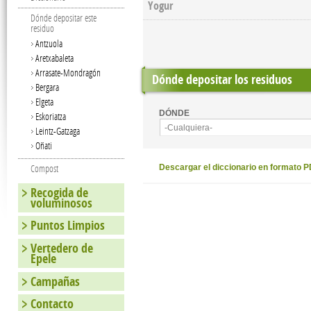
Yogur
Dónde depositar este
residuo
Antzuola
Aretxabaleta
Arrasate-Mondragón
Dónde depositar los residuos
Bergara
Elgeta
DÓNDE
Eskoriatza
-Cualquiera-
Leintz-Gatzaga
Oñati
Compost
Descargar el diccionario en formato 
Recogida de
voluminosos
Puntos Limpios
Vertedero de
Epele
Campañas
Contacto