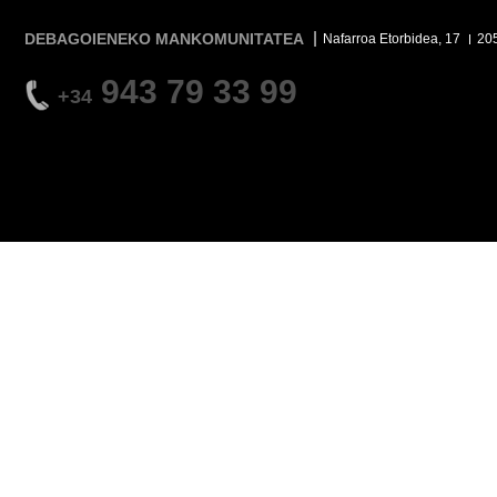
DEBAGOIENEKO MANKOMUNITATEA
Nafarroa Etorbidea, 17
20
943 79 33 99
+34