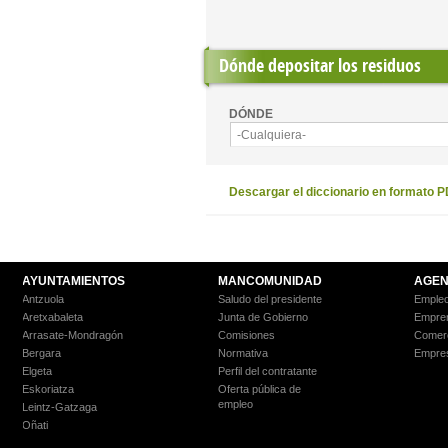
Dónde depositar los residuos
DÓNDE
-Cualquiera-
Descargar el diccionario en formato 
AYUNTAMIENTOS
MANCOMUNIDAD
AGEN
Antzuola
Saludo del presidente
Empleo
Aretxabaleta
Junta de Gobierno
Empre
Arrasate-Mondragón
Comisiones
Comer
Bergara
Normativa
Empre
Elgeta
Perfil del contratante
Eskoriatza
Oferta pública de
empleo
Leintz-Gatzaga
Oñati