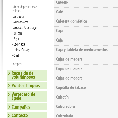
Cabello
Dónde depositar este
residuo
Café
Antzuola
Cafetera doméstica
Aretxabaleta
Arrasate-Mondragón
Caja
Bergara
Elgeta
Caja
Eskoriatza
Caja y tableta de medicamentos
Leintz-Gatzaga
Oñati
Cajas de madera
Compost
Cajas de madera
Recogida de
voluminosos
Cajas de madera
Puntos Limpios
Cajetilla de tabaco
Vertedero de
Calcetín
Epele
Campañas
Calculadora
Contacto
Calendario