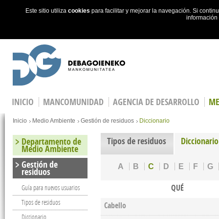
Este sitio utiliza
cookies
para facilitar y mejorar la navegación. Si cont
información
Skip to main content
INICIO
MANCOMUNIDAD
AGENCIA DE DESARROLLO
ME
You are here
Inicio
Medio Ambiente
Gestión de residuos
Diccionario
Tipos de residuos
Diccionario
Departamento de
Medio Ambiente
Gestión de
A
B
C
D
E
F
G
residuos
QUÉ
Guía para nuevos usuarios
Tipos de residuos
Cabello
Diccionario