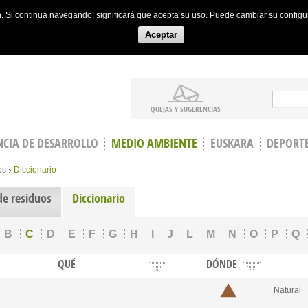
ón. Si continua navegando, significará que acepta su uso. Puede cambiar su config
Aceptar
Search
QUEJAS Y SUGERENCIAS
CIA DE DESARROLLO
MEDIO AMBIENTE
EUSKARA
DEPORT
os
Diccionario
de residuos
Diccionario
B
C
D
E
F
G
H
I
J
L
M
N
O
P
Q
QUÉ
DÓNDE
Natural