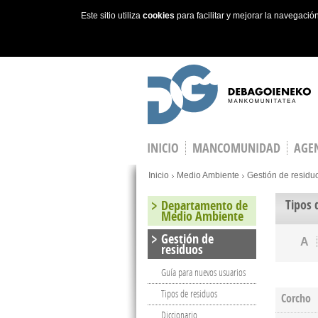
Este sitio utiliza
cookies
para facilitar y mejorar la navegaci
Skip to main content
INICIO
MANCOMUNIDAD
AGEN
You are here
Inicio
Medio Ambiente
Gestión de residu
Tipos 
Departamento de
Medio Ambiente
Gestión de
A
residuos
Guía para nuevos usuarios
Tipos de residuos
Corcho
Diccionario