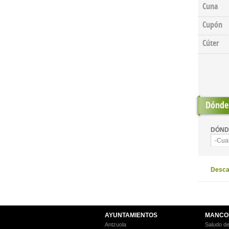
Cuna
Cupón
Cúter
Pages
Dónde 
DÓND
-Cua
Descar
AYUNTAMIENTOS
MANCO
Antzuola
Saludo de