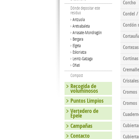
Corcho
Dónde depositar este
residuo
Cordel /
Antzuola
Cordón 
Aretxabaleta
Arrasate-Mondragón
Cortauñ
Bergara
Elgeta
Cortezas
Eskoriatza
Cortinas
Leintz-Gatzaga
Oñati
Cremalle
Compost
Cristales
Recogida de
voluminosos
Cromos
Puntos Limpios
Cromos
Vertedero de
Cuadern
Epele
Campañas
Cubierta
Contacto
Cubierta