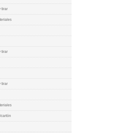
 tirar
eriales
 tirar
 tirar
eriales
/cartón