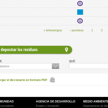
« lehenengoa
‹ aurrekoa
1
2
depositar los residuos
E
QUÉ
lquiera-
gar el diccionario en formato PDF
MUNIDAD
AGENCIA DE DESARROLLO
MEDIO AMBIENT
l presidente
Empleo y formación
Departamento de Med