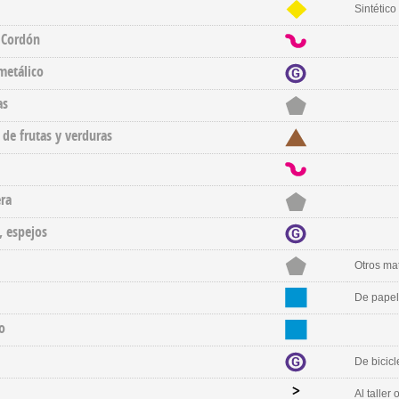
Sintético
 Cordón
metálico
as
 de frutas y verduras
ra
, espejos
Otros mat
De papel
o
De bicicl
Al taller