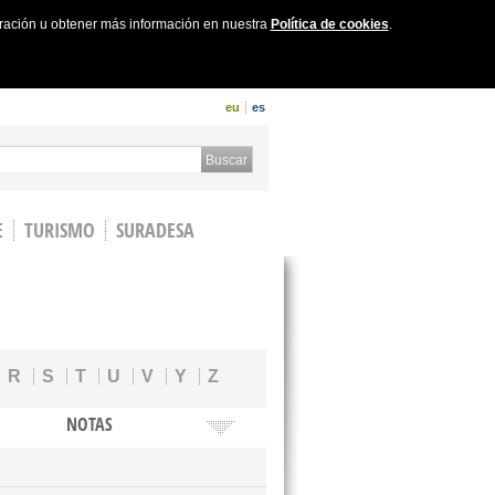
uración u obtener más información en nuestra
Política de cookies
.
eu
es
 form
Buscar
E
TURISMO
SURADESA
R
S
T
U
V
Y
Z
NOTAS