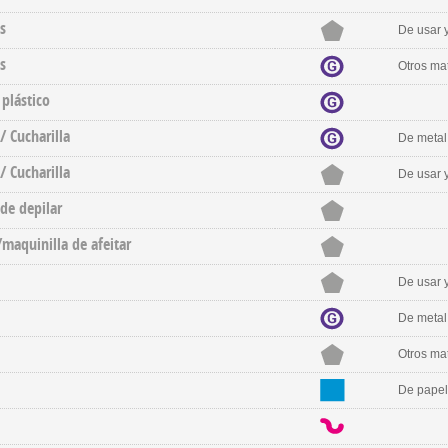
s
De usar y
s
Otros mat
plástico
/ Cucharilla
De metal
/ Cucharilla
De usar y
 de depilar
/maquinilla de afeitar
De usar y
De metal
Otros mat
De papel