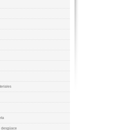
eriales
eta
 o desgüace