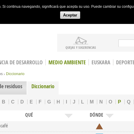
ón. Si continua navegando, significará que acepta su uso. Puede cambiar su config
Aceptar
Search
QUEJAS Y SUGERENCIAS
CIA DE DESARROLLO
MEDIO AMBIENTE
EUSKARA
DEPORT
os
Diccionario
de residuos
Diccionario
B
C
D
E
F
G
H
I
J
L
M
N
O
P
Q
QUÉ
DÓNDE
café