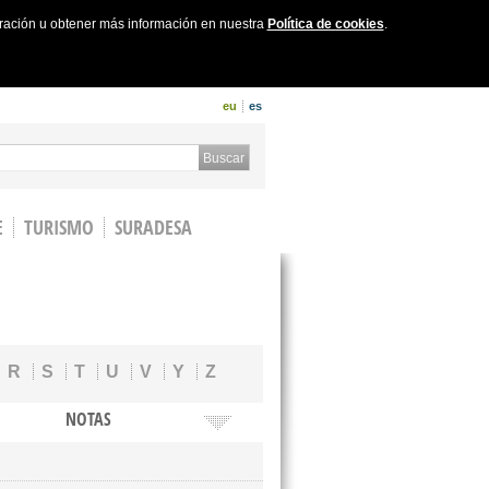
uración u obtener más información en nuestra
Política de cookies
.
eu
es
 form
Buscar
E
TURISMO
SURADESA
R
S
T
U
V
Y
Z
NOTAS