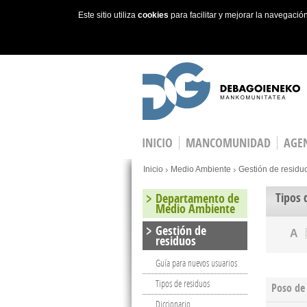
Este sitio utiliza
cookies
para facilitar y mejorar la navegaci
Skip to main content
INICIO
MANCOMUNIDAD
AGEN
You are here
Inicio
Medio Ambiente
Gestión de residu
Tipos 
Departamento de
Medio Ambiente
Gestión de
A
residuos
Guía para nuevos usuarios
Tipos de residuos
Poso de 
Diccionario