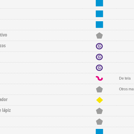
tivo
cos
De tela
Otros mat
ador
 lápiz