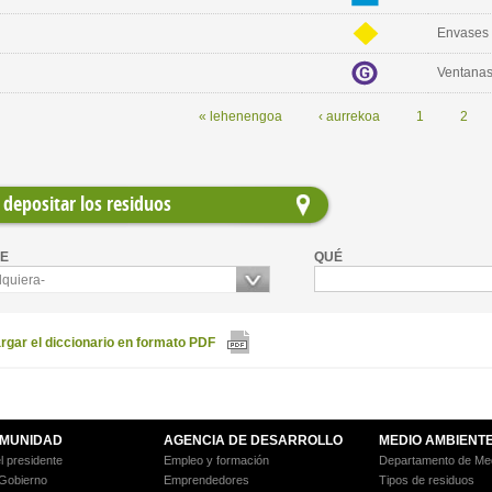
Envases 
Ventana
« lehenengoa
‹ aurrekoa
1
2
depositar los residuos
E
QUÉ
lquiera-
gar el diccionario en formato PDF
MUNIDAD
AGENCIA DE DESARROLLO
MEDIO AMBIENT
l presidente
Empleo y formación
Departamento de Med
 Gobierno
Emprendedores
Tipos de residuos