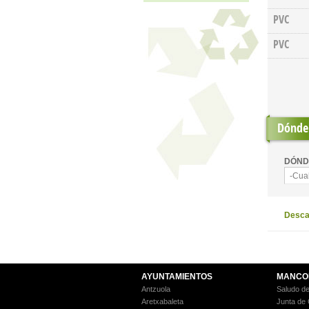
PVC
PVC
Pages
Dónde 
DÓND
-Cua
Descar
AYUNTAMIENTOS
MANCO
Antzuola
Saludo de
Aretxabaleta
Junta de