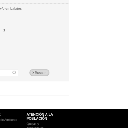
y/o embalajes
s
3
E
ATENCIÓN A LA
POBLACIÓN
io Ambiente
Quejas y