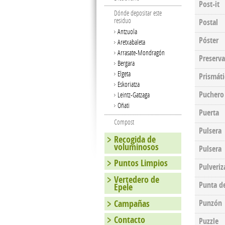
Post-it
Dónde depositar este
residuo
Postal
Antzuola
Póster
Aretxabaleta
Arrasate-Mondragón
Preserva
Bergara
Elgeta
Prismáti
Eskoriatza
Puchero
Leintz-Gatzaga
Oñati
Puerta
Compost
Pulsera
Recogida de
voluminosos
Pulsera
Puntos Limpios
Pulveriz
Vertedero de
Punta de
Epele
Campañas
Punzón
Contacto
Puzzle