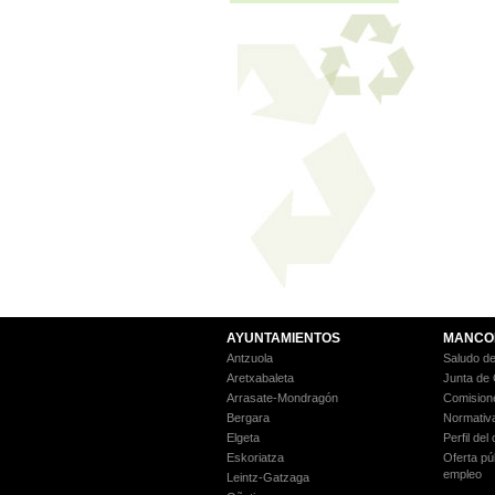
AYUNTAMIENTOS
MANCO
Antzuola
Saludo de
Aretxabaleta
Junta de
Arrasate-Mondragón
Comision
Bergara
Normativ
Elgeta
Perfil del
Eskoriatza
Oferta pú
empleo
Leintz-Gatzaga