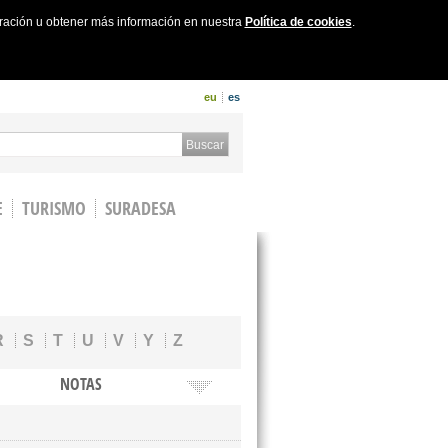
uración u obtener más información en nuestra
Política de cookies
.
eu
es
 form
Buscar
E
TURISMO
SURADESA
R
S
T
U
V
Y
Z
NOTAS