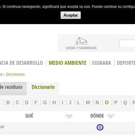
ón. Si continua navegando, significará que acepta su uso. Puede cambiar su config
Aceptar
Search
QUEJAS Y SUGERENCIAS
CIA DE DESARROLLO
MEDIO AMBIENTE
EUSKARA
DEPORT
os
Diccionario
de residuos
Diccionario
A
B
C
D
F
G
H
I
J
L
M
N
O
P
Q
QUÉ
DÓNDE
or