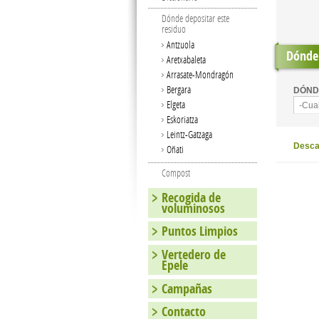
Dónde depositar este
residuo
Antzuola
Dónde 
Aretxabaleta
Arrasate-Mondragón
Bergara
DÓND
Elgeta
-Cua
Eskoriatza
Leintz-Gatzaga
Descar
Oñati
Compost
Recogida de
voluminosos
Puntos Limpios
Vertedero de
Epele
Campañas
Contacto