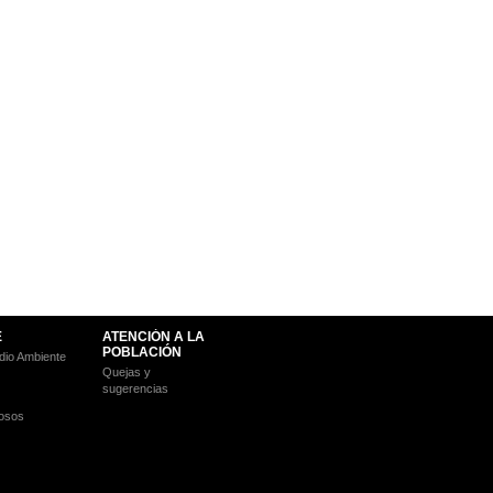
E
ATENCIÓN A LA
POBLACIÓN
io Ambiente
Quejas y
sugerencias
osos