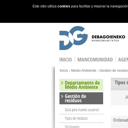
Este sitio utiliza
cookies
para facilitar y mejorar la navegaci
Skip to main content
INICIO
MANCOMUNIDAD
AGEN
You are here
Inicio
Medio Ambiente
Gestión de residu
Tipos 
Departamento de
Medio Ambiente
Gestión de
residuos
Guía para nuevos usuarios
Tipos de residuos
Ordenad
Diccionario