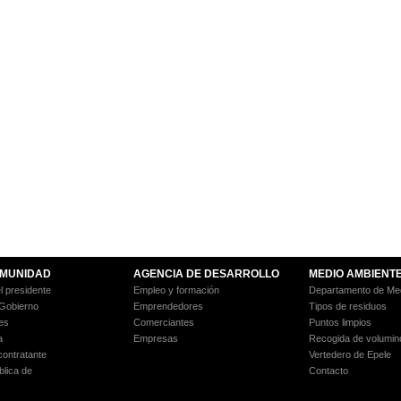
MUNIDAD
AGENCIA DE DESARROLLO
MEDIO AMBIENT
l presidente
Empleo y formación
Departamento de Med
 Gobierno
Emprendedores
Tipos de residuos
es
Comerciantes
Puntos limpios
a
Empresas
Recogida de volumin
 contratante
Vertedero de Epele
blica de
Contacto