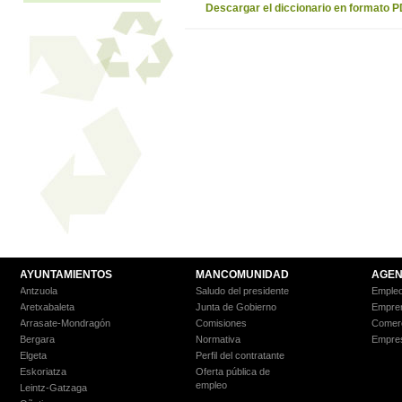
Descargar el diccionario en formato 
AYUNTAMIENTOS
MANCOMUNIDAD
AGEN
Antzuola
Saludo del presidente
Empleo
Aretxabaleta
Junta de Gobierno
Empre
Arrasate-Mondragón
Comisiones
Comer
Bergara
Normativa
Empre
Elgeta
Perfil del contratante
Eskoriatza
Oferta pública de
empleo
Leintz-Gatzaga