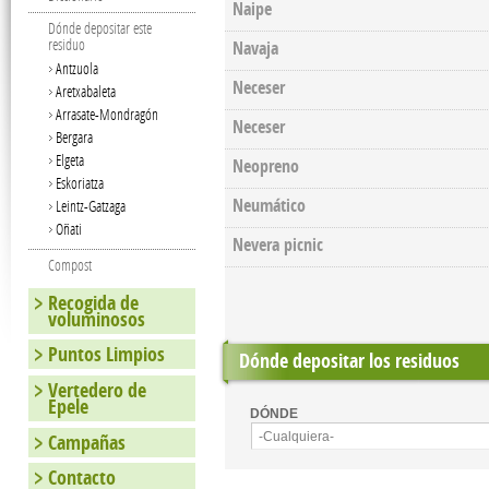
Naipe
Dónde depositar este
residuo
Navaja
Antzuola
Neceser
Aretxabaleta
Arrasate-Mondragón
Neceser
Bergara
Elgeta
Neopreno
Eskoriatza
Neumático
Leintz-Gatzaga
Oñati
Nevera picnic
Compost
Recogida de
voluminosos
Puntos Limpios
Dónde depositar los residuos
Vertedero de
Epele
DÓNDE
Campañas
-Cualquiera-
Contacto