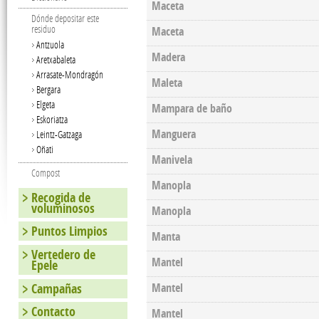
Maceta
Dónde depositar este
residuo
Maceta
Antzuola
Madera
Aretxabaleta
Arrasate-Mondragón
Maleta
Bergara
Elgeta
Mampara de baño
Eskoriatza
Manguera
Leintz-Gatzaga
Oñati
Manivela
Compost
Manopla
Recogida de
voluminosos
Manopla
Puntos Limpios
Manta
Vertedero de
Mantel
Epele
Campañas
Mantel
Contacto
Mantel