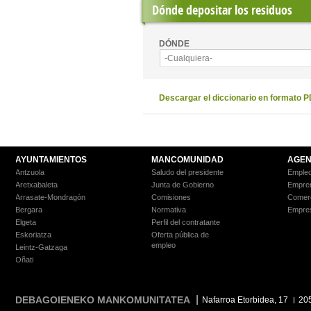
Dónde depositar los residuos
DÓNDE
-Cualquiera-
Descargar el diccionario en formato 
AYUNTAMIENTOS
MANCOMUNIDAD
AGEN
Antzuola
Saludo del presidente
Empleo
Aretxabaleta
Junta de Gobierno
Empre
Arrasate-Mondragón
Comisiones
Comer
Bergara
Normativa
Empre
Elgeta
Perfil del contratante
Eskoriatza
Oferta pública de
empleo
Leintz-Gatzaga
Oñati
DEBAGOIENEKO MANKOMUNITATEA
Nafarroa Etorbidea, 17
20