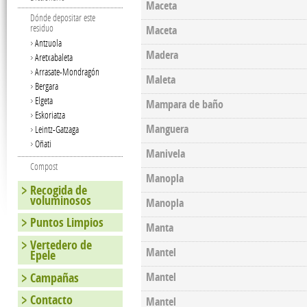
Maceta
Dónde depositar este
residuo
Maceta
Antzuola
Madera
Aretxabaleta
Arrasate-Mondragón
Maleta
Bergara
Elgeta
Mampara de baño
Eskoriatza
Manguera
Leintz-Gatzaga
Oñati
Manivela
Compost
Manopla
Recogida de
voluminosos
Manopla
Puntos Limpios
Manta
Vertedero de
Mantel
Epele
Campañas
Mantel
Contacto
Mantel