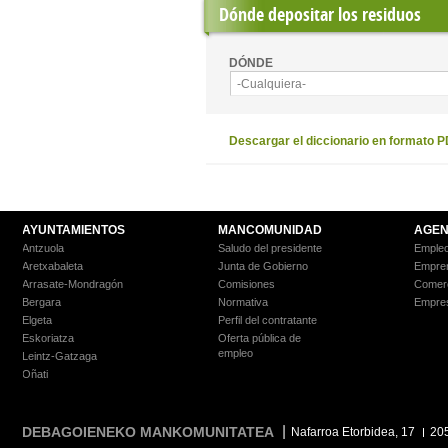
Dónde depositar los residuos
DÓNDE
-Cualquiera-
Descargar el diccionario en formato 
AYUNTAMIENTOS
MANCOMUNIDAD
AGEN
Antzuola
Saludo del presidente
Empleo
Aretxabaleta
Junta de Gobierno
Empre
Arrasate-Mondragón
Comisiones
Comer
Bergara
Normativa
Empre
Elgeta
Perfil del contratante
Eskoriatza
Oferta pública de
empleo
Leintz-Gatzaga
Oñati
DEBAGOIENEKO MANKOMUNITATEA
Nafarroa Etorbidea, 17
20