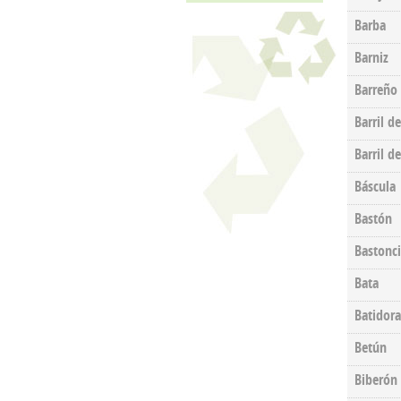
Barba
Barniz
Barreño
Barril d
Barril d
Báscula
Bastón
Bastonci
Bata
Batidora
Betún
Biberón