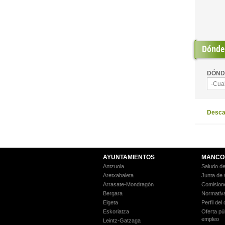
Pages
Dónde 
DÓND
-Cua
Descar
AYUNTAMIENTOS
MANCO
Antzuola
Saludo de
Aretxabaleta
Junta de
Arrasate-Mondragón
Comision
Bergara
Normativ
Elgeta
Perfil del
Eskoriatza
Oferta pú
empleo
Leintz-Gatzaga