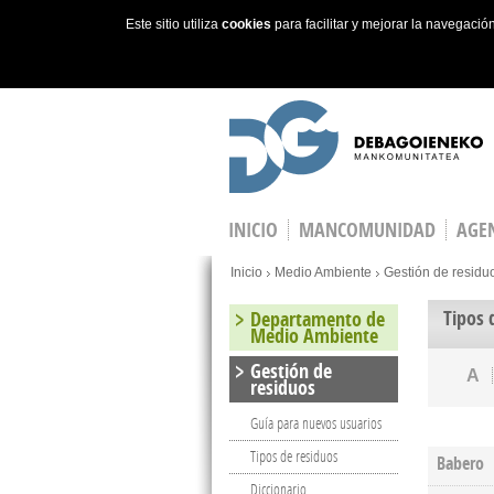
Este sitio utiliza
cookies
para facilitar y mejorar la navegaci
Skip to main content
INICIO
MANCOMUNIDAD
AGEN
You are here
Inicio
Medio Ambiente
Gestión de residu
Tipos 
Departamento de
Medio Ambiente
Gestión de
A
residuos
Guía para nuevos usuarios
Tipos de residuos
Babero
Diccionario