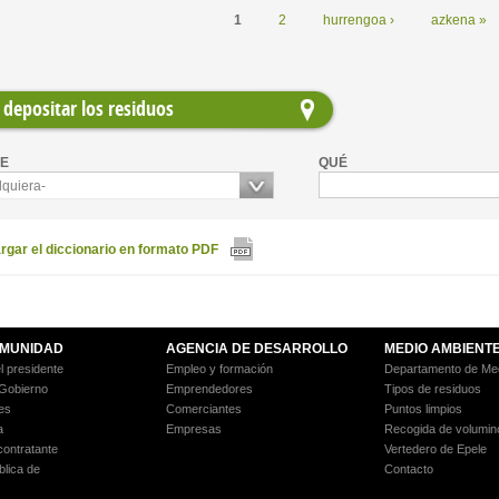
1
2
hurrengoa ›
azkena »
depositar los residuos
E
QUÉ
lquiera-
gar el diccionario en formato PDF
MUNIDAD
AGENCIA DE DESARROLLO
MEDIO AMBIENT
l presidente
Empleo y formación
Departamento de Med
 Gobierno
Emprendedores
Tipos de residuos
es
Comerciantes
Puntos limpios
a
Empresas
Recogida de volumin
 contratante
Vertedero de Epele
blica de
Contacto