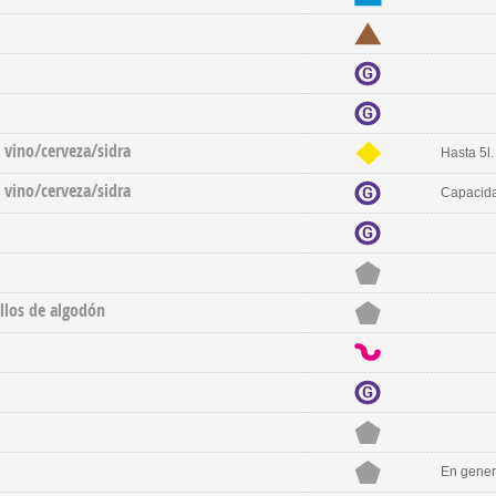
e vino/cerveza/sidra
Hasta 5l.
e vino/cerveza/sidra
Capacida
llos de algodón
En genera