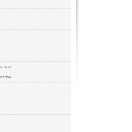
eriales
/cartón