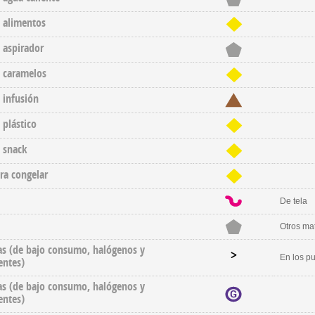
 alimentos
 aspirador
 caramelos
 infusión
 plástico
 snack
ra congelar
De tela
Otros mat
as (de bajo consumo, halógenos y
En los p
entes)
as (de bajo consumo, halógenos y
entes)