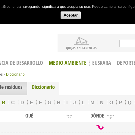
ón. Si continua navegando, significará que acepta su uso. Puede cambiar su config
Aceptar
Search
QUEJAS Y SUGERENCIAS
CIA DE DESARROLLO
MEDIO AMBIENTE
EUSKARA
DEPORT
os
Diccionario
de residuos
Diccionario
B
C
D
E
F
G
H
I
J
L
M
N
O
P
Q
QUÉ
DÓNDE