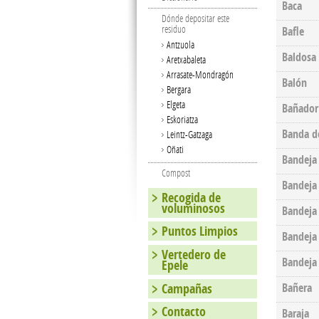
Baca
Dónde depositar este
residuo
Bafle
Antzuola
Baldosa
Aretxabaleta
Arrasate-Mondragón
Balón
Bergara
Elgeta
Bañador
Eskoriatza
Banda de
Leintz-Gatzaga
Oñati
Bandeja
Compost
Bandeja
Recogida de
voluminosos
Bandeja
Puntos Limpios
Bandeja 
Vertedero de
Bandeja 
Epele
Campañas
Bañera
Contacto
Baraja