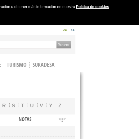
uración u obtener más información en nuestra
Política de cookies
.
eu
es
 form
Buscar
E
TURISMO
SURADESA
R
S
T
U
V
Y
Z
NOTAS