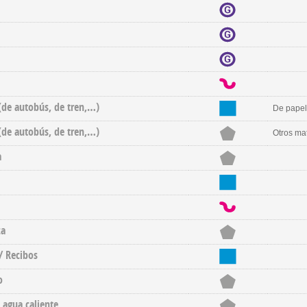
 (de autobús, de tren,…)
De papel
 (de autobús, de tren,…)
Otros mat
a
za
/ Recibos
o
 agua caliente