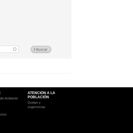
E
ATENCIÓN A LA
POBLACIÓN
io Ambiente
Quejas y
sugerencias
osos