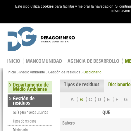
Este sitio utiliza
cookies
para facilitar y mejorar la navegación. Si cont
información
Skip to main content
INICIO
MANCOMUNIDAD
AGENCIA DE DESARROLLO
ME
You are here
Inicio
Medio Ambiente
Gestión de residuos
Diccionario
Tipos de residuos
Diccionario
Departamento de
Medio Ambiente
Gestión de
A
B
C
D
E
F
G
residuos
QUÉ
Guía para nuevos usuarios
Tipos de residuos
Babero
Diccionario