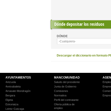
Pages
Dónde depositar los residuos
DÓNDE
-Cualquiera-
Descargar el diccionario en formato 
AYUNTAMIENTOS
MANCOMUNIDAD
AGEN
Antzuola
Saludo del presidente
Empleo
Aretxabaleta
Junta de Gobierno
Empre
Arrasate-Mondragón
Comisiones
Comer
Bergara
Normativa
Empre
Elgeta
Perfil del contratante
Eskoriatza
Oferta pública de
empleo
Leintz-Gatzaga