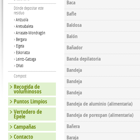
Baca
Dónde depositar este
residuo
Bafle
Antzuola
Baldosa
Aretxabaleta
Arrasate-Mondragón
Balón
Bergara
Elgeta
Bañador
Eskoriatza
Banda depilatoria
Leintz-Gatzaga
Oñati
Bandeja
Compost
Bandeja
Recogida de
voluminosos
Bandeja
Puntos Limpios
Bandeja de aluminio (alimentaria)
Vertedero de
Bandeja de porexpan (alimentaria)
Epele
Campañas
Bañera
Contacto
Baraja