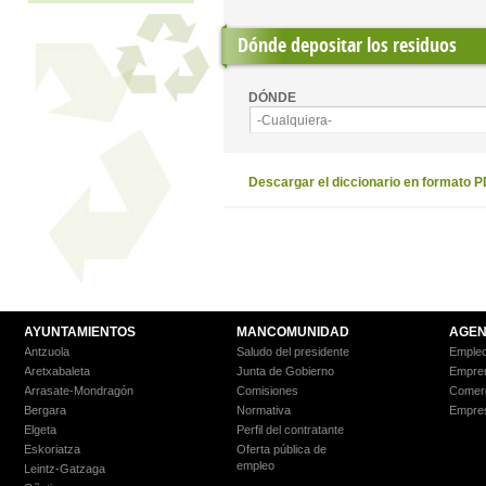
Dónde depositar los residuos
DÓNDE
-Cualquiera-
Descargar el diccionario en formato 
AYUNTAMIENTOS
MANCOMUNIDAD
AGEN
Antzuola
Saludo del presidente
Empleo
Aretxabaleta
Junta de Gobierno
Empre
Arrasate-Mondragón
Comisiones
Comer
Bergara
Normativa
Empre
Elgeta
Perfil del contratante
Eskoriatza
Oferta pública de
empleo
Leintz-Gatzaga