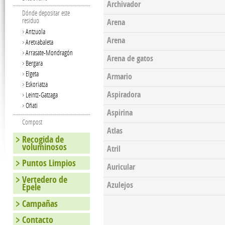
Archivador
Dónde depositar este
residuo
Arena
Antzuola
Arena
Aretxabaleta
Arrasate-Mondragón
Arena de gatos
Bergara
Elgeta
Armario
Eskoriatza
Aspiradora
Leintz-Gatzaga
Oñati
Aspirina
Compost
Atlas
Recogida de
voluminosos
Atril
Puntos Limpios
Auricular
Vertedero de
Azulejos
Epele
Campañas
Pages
Contacto