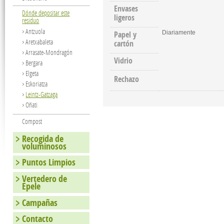
Envases
Dónde depositar este
ligeros
residuo
Antzuola
Papel y
Diariamente
Aretxabaleta
cartón
Arrasate-Mondragón
Vidrio
Bergara
Elgeta
Rechazo
Eskoriatza
Leintz-Gatzaga
Oñati
Compost
Recogida de
voluminosos
Puntos Limpios
Vertedero de
Epele
Campañas
Contacto