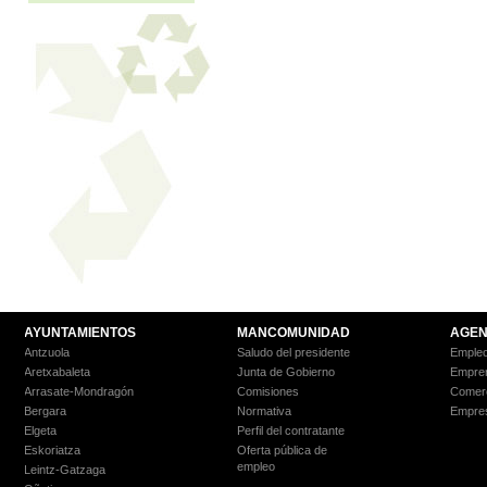
AYUNTAMIENTOS
MANCOMUNIDAD
AGEN
Antzuola
Saludo del presidente
Empleo
Aretxabaleta
Junta de Gobierno
Empre
Arrasate-Mondragón
Comisiones
Comer
Bergara
Normativa
Empre
Elgeta
Perfil del contratante
Eskoriatza
Oferta pública de
empleo
Leintz-Gatzaga