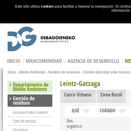
Este sitio utiliza
cookies
para facilitar y mejorar la navegación. Si cont
información
Skip to main content
INICIO
MANCOMUNIDAD
AGENCIA DE DESARROLLO
ME
You are here
Inicio
Medio Ambiente
Gestión de residuos
Dónde depositar este residuo
Leintz-Gatzaga
Departamento de
Medio Ambiente
Casco Urbano
Zona Rural
Gestión de
residuos
QUÉ
CUÁNDO
Guía para nuevos usuarios
Res.
Tipos de residuos
orgánico
Diccionario