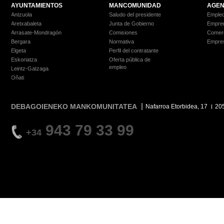
AYUNTAMIENTOS
MANCOMUNIDAD
AGEN
Antzuola
Saludo del presidente
Empleo
Aretxabaleta
Junta de Gobierno
Empre
Arrasate-Mondragón
Comisiones
Comer
Bergara
Normativa
Empre
Elgeta
Perfil del contratante
Eskoriatza
Oferta pública de
empleo
Leintz-Gatzaga
Oñati
DEBAGOIENEKO MANKOMUNITATEA
Nafarroa Etorbidea, 17
20
943 79 33 99
+34