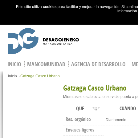
Este sitio utiliza
cookies
para facilitar y mejorar la navegación. Si cont
información
Skip to main content
INICIO
MANCOMUNIDAD
AGENCIA DE DESARROLLO
ME
You are here
Inicio
Gatzaga Casco Urbano
Gatzaga Casco Urbano
Mientras se establezca el servicio puerta a 
QUÉ
CUÁNDO
Res. orgánico
Diariamente
Envases ligeros