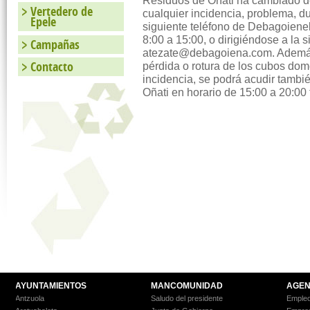
Residuos de Oñati ha cambiado d
Vertedero de
cualquier incidencia, problema, d
Epele
siguiente teléfono de Debagoien
8:00 a 15:00, o dirigiéndose a la s
Campañas
atezate@debagoiena.com. Además 
Contacto
pérdida o rotura de los cubos dom
incidencia, se podrá acudir tambi
Oñati en horario de 15:00 a 20:00 
AYUNTAMIENTOS
MANCOMUNIDAD
AGEN
Antzuola
Saludo del presidente
Empleo