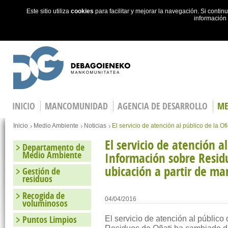
Este sitio utiliza
cookies
para facilitar y mejorar la navegación. Si cont
información
Skip to main content
INICIO
MANCOMUNIDAD
AGENCIA DE DESARROLLO
ME
Estás en
Inicio
Medio Ambiente
Noticias
El servicio de atención al público de la 
El servicio de atención a
Departamento de
Medio Ambiente
Información sobre Resid
ubicación a partir de ma
Gestión de
residuos
Recogida de
04/04/2016
voluminosos
Puntos Limpios
El servicio de atención al público