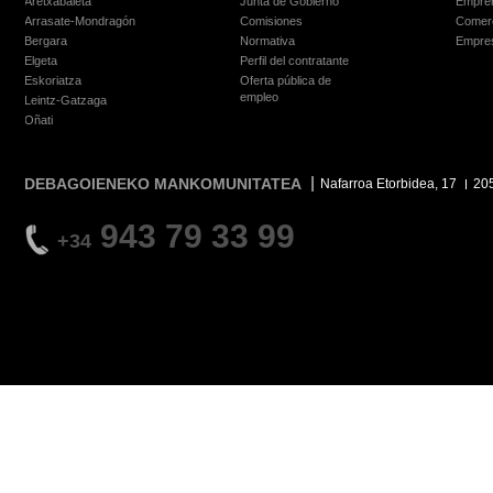
Aretxabaleta
Junta de Gobierno
Empre
Arrasate-Mondragón
Comisiones
Comer
Bergara
Normativa
Empre
Elgeta
Perfil del contratante
Eskoriatza
Oferta pública de
empleo
Leintz-Gatzaga
Oñati
DEBAGOIENEKO MANKOMUNITATEA
Nafarroa Etorbidea, 17
20
943 79 33 99
+34