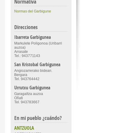
Normativa
Normas del Garbigune
Direcciones
Ibarreta Garbigunea
Markulete Poligonoa (Uribarri
auzoa)
Arrasate
Tel.: 943771143
San Kristobal Garbigunea
Angiozarrerako bidean.
Bergara
Tel. 943764442
Urrutxu Garbigunea
Garagaltza auzoa
Oñati
Tel. 943783667
En mi pueblo ¿cuándo?
ANTZUOLA