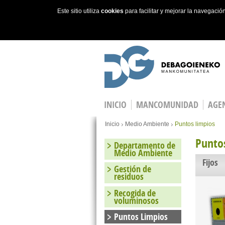
Este sitio utiliza
cookies
para facilitar y mejorar la navegaci
Skip to main content
INICIO
MANCOMUNIDAD
AGEN
You are here
Inicio
Medio Ambiente
Puntos limpios
Punto
Departamento de
Medio Ambiente
Fijos
Gestión de
residuos
Recogida de
voluminosos
Puntos Limpios