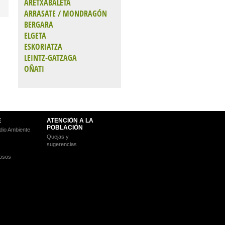
ARETXABALETA
ARRASATE / MONDRAGÓN
BERGARA
ELGETA
ESKORIATZA
LEINTZ-GATZAGA
OÑATI
E
ATENCIÓN A LA
POBLACIÓN
io Ambiente
Quejas y
sugerencias
osos