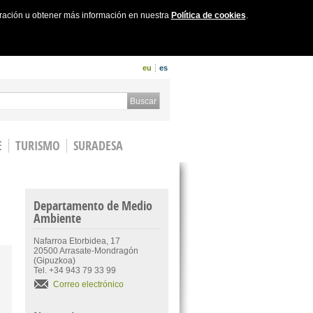
uración u obtener más información en nuestra
Política de cookies
.
eu
es
 form
Buscar
E
TURISMO
SURADESA
Departamento de Medio
Ambiente
Nafarroa Etorbidea, 17
20500 Arrasate-Mondragón
(Gipuzkoa)
Tel. +34 943 79 33 99
Correo electrónico