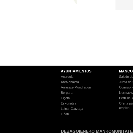
AYUNTAMIENTOS
MANCO
Antzuola
Saludo de
Aretxabaleta
Junta de
Arrasate-Mondragón
Comision
Bergara
Normativ
Elgeta
Perfil del
Eskoriatza
Oferta pú
empleo
Leintz-Gatzaga
Oñati
DEBAGOIENEKO MANKOMUNITATE