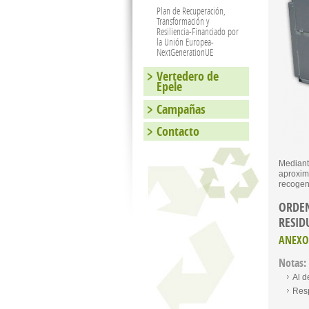
Plan de Recuperación,
Transformación y
Resiliencia-Financiado por
la Unión Europea-
NextGenerationUE
Vertedero de
Epele
Campañas
Contacto
Mediant
aproxim
recogen 
ORDEN
RESID
ANEXO 
Notas:
Al d
Resp