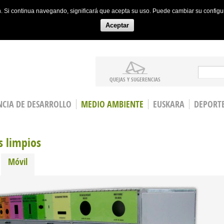
ón. Si continua navegando, significará que acepta su uso. Puede cambiar su config
Aceptar
Search
QUEJAS Y SUGERENCIAS
CIA DE DESARROLLO
MEDIO AMBIENTE
EUSKARA
DEPORT
s limpios
Móvil
(active tab)