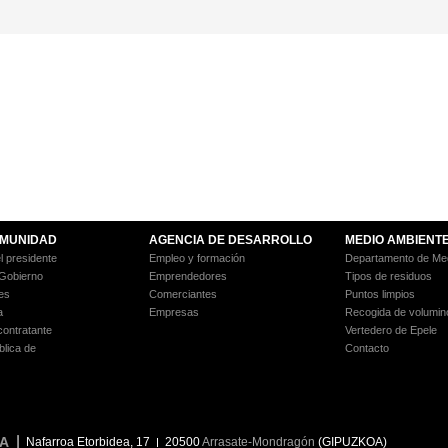
MUNIDAD
AGENCIA DE DESARROLLO
MEDIO AMBIENT
l presidente
Empleo y formación
Departamento de Med
 Gobierno
Emprendedores
Tipos de residuos
es
Comerciantes
Puntos limpios
a
Empresas
Recogida de volumin
 contratante
Vertedero de Epele
blica de
Contacto
A
Nafarroa Etorbidea, 17
20500
Arrasate-Mondragón
(GIPUZKOA)