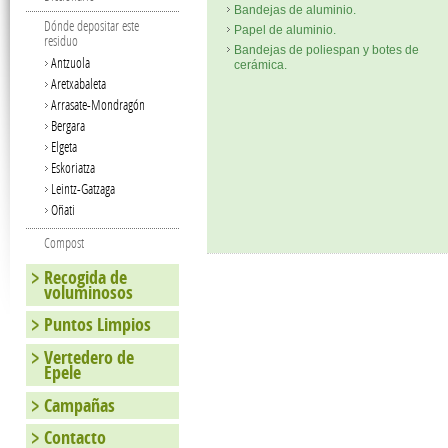
Bandejas de aluminio.
Dónde depositar este
Papel de aluminio.
residuo
Bandejas de poliespan y botes de
Antzuola
cerámica.
Aretxabaleta
Arrasate-Mondragón
Bergara
Elgeta
Eskoriatza
Leintz-Gatzaga
Oñati
Compost
Recogida de
voluminosos
Puntos Limpios
Vertedero de
Epele
Campañas
Contacto