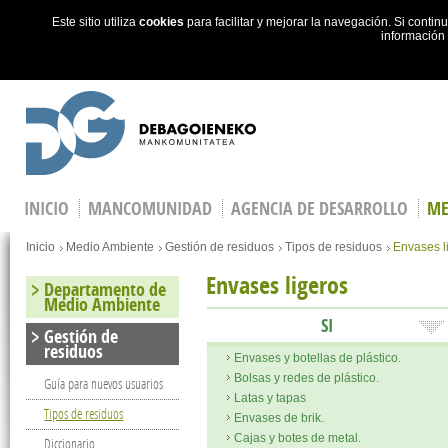
Este sitio utiliza
cookies
para facilitar y mejorar la navegación. Si cont
información
Skip to main content
INICIO
MANCOMUNIDAD
AGENCIA DE DESARROLLO
ME
You are here
Inicio
Medio Ambiente
Gestión de residuos
Tipos de residuos
Envases l
Envases ligeros
Departamento de
Medio Ambiente
SI
Gestión de
residuos
Envases y botellas de plástico.
Bolsas y redes de plástico.
Guía para nuevos usuarios
Latas y tapas
Tipos de residuos
Envases de brik.
Cajas y botes de metal.
Diccionario