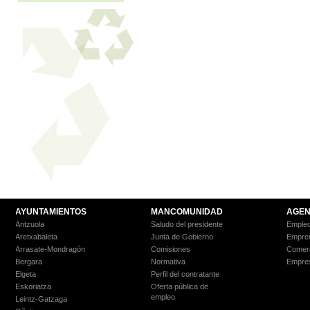
AYUNTAMIENTOS
MANCOMUNIDAD
AGEN
Antzuola
Saludo del presidente
Empleo
Aretxabaleta
Junta de Gobierno
Empre
Arrasate-Mondragón
Comisiones
Comer
Bergara
Normativa
Empre
Elgeta
Perfil del contratante
Eskoriatza
Oferta pública de
empleo
Leintz-Gatzaga