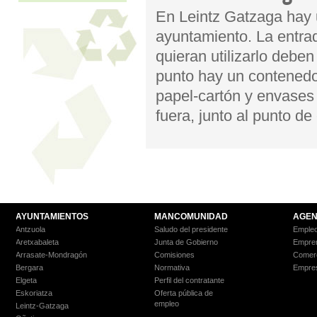
En Leintz Gatzaga hay u
ayuntamiento. La entrad
quieran utilizarlo deben
punto hay un contenedor
papel-cartón y envases 
fuera, junto al punto d
AYUNTAMIENTOS
MANCOMUNIDAD
AGEN
Antzuola
Saludo del presidente
Empleo
Aretxabaleta
Junta de Gobierno
Empre
Arrasate-Mondragón
Comisiones
Comer
Bergara
Normativa
Empre
Elgeta
Perfil del contratante
Eskoriatza
Oferta pública de
empleo
Leintz-Gatzaga