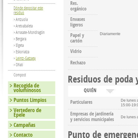
Res.
Dónde depositar este
orgánico
residuo
Envases
Antzuola
ligeros
Aretxabaleta
Arrasate-Mondragón
Papel y
Diariamente
Bergara
cartón
Elgeta
Vidrio
Eskoriatza
Leintz-Gatzaga
Rechazo
Oñati
Compost
Residuos de poda y
Recogida de
voluminosos
QUIÉN
Puntos Limpios
De lunes a
Particulares
15:00-19:
Vertedero de
Empresas de jardinería
Epele
De lunes 
y servicios municipales
Campañas
Punto de emergen
Contacto