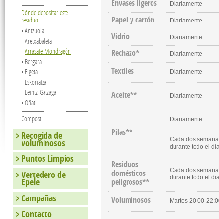
Envases ligeros
Diariamente
Dónde depositar este
Papel y cartón
residuo
Diariamente
Antzuola
Vidrio
Diariamente
Aretxabaleta
Arrasate-Mondragón
Rechazo*
Diariamente
Bergara
Textiles
Elgeta
Diariamente
Eskoriatza
Leintz-Gatzaga
Aceite**
Diariamente
Oñati
Compost
Diariamente
Pilas**
Recogida de
Cada dos semanas,
voluminosos
durante todo el dí
Puntos Limpios
Residuos
Cada dos semanas,
domésticos
Vertedero de
durante todo el dí
Epele
peligrosos**
Campañas
Voluminosos
Martes 20:00-22:
Contacto