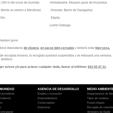
(a 100 m del cruce de Izurieta) · Aretxabaleta: Ekarpen gune de Aozaratza
 (frente al camino a Mendiola) · Arrasate: Barrio de Garagartza
uce de Oro · Elgeta
eintz-Gatzaga
 Ekarpen gune.
berá depositarse
de víspera
,
en sacos bien cerrados
y deberá estar
bien seca.
s de recogida lloviese, la recogida quedará suspendida y se retrasará una semana.
 teléfono.
er avisos y/o para aclarar cualquier duda, llamar al teléfono:
943 50 47 21
.
MUNIDAD
AGENCIA DE DESARROLLO
MEDIO AMBIENT
l presidente
Empleo y formación
Departamento de Med
 Gobierno
Emprendedores
Tipos de residuos
es
Comerciantes
Puntos limpios
a
Empresas
Recogida de volumin
 contratante
Vertedero de Epele