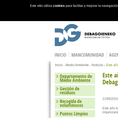
Este sitio utiliza
cookies
para facilitar y mejorar la navegaci
Skip to main content
INICIO
MANCOMUNIDAD
AGEN
Estás en
Inicio
Medio Ambiente
Noticias
Este añ
Este a
Departamento de
Medio Ambiente
Debag
Gestión de
residuos
21/06/201
Recogida de
voluminosos
Este año t
organizará
Puntos Limpios