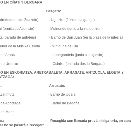
LIO EN OÑATI Y BERGARA:
Bergara:
(alrededores de Zuazola) · Ugarrixa (frente a la granja)
ai (ermita de Asentsio) · Muinondo (junto a la vía del tren)
eta (parada de autobus) · Barrio de San Juan (en la plaza de la iglesia)
uperior de la Musika Eskola · Minigune de Ola
ne de Araotz · Labegaraieta (junto a la iglesia)
une de Urrintxo · Osintxu (entrada desde Bergara)
ULIO EN ESKORIATZA, ARETXABALETA, ARRASATE, ANTZUOLA, ELGETA Y
ATZAGA:
riatza: Arrasate:
e de Zarimutz · Barrio de Udala
une de Apotzaga · Barrio de Bedoña
 de Marin
aleta: Recogida con llamada previa obligatoria, en cas
ar no se pasará a recoger: