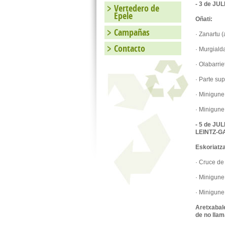
- 3 de JU
Vertedero de
Epele
Oñati:
Campañas
· Zanartu 
Contacto
· Murgiald
· Olabarri
· Parte s
· Minigu
· Minig
- 5 de J
LEINTZ-G
Esko
· Cruc
· Minig
· Minigune
Aretxab
de no llam