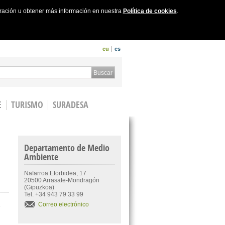
uración u obtener más información en nuestra
Política de cookies
.
eu
es
 form
Buscar
E
TURISMO
SURADESA
Departamento de Medio
Ambiente
Nafarroa Etorbidea, 17
20500 Arrasate-Mondragón
(Gipuzkoa)
Tel. +34 943 79 33 99
Correo electrónico
e