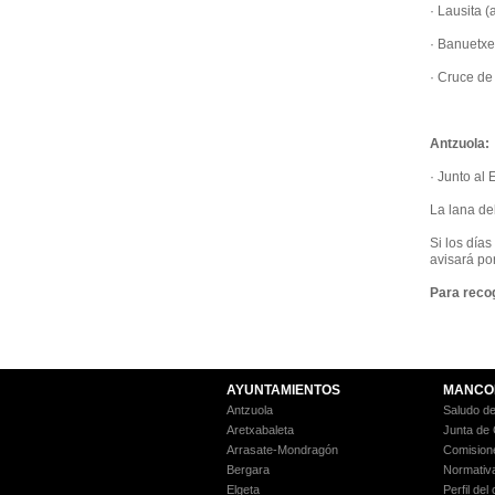
· Lausita 
· Banuetxe
· Cr
·L
Antzuola:
· Junto al
La lana de
Si los día
avisará por
Para recog
AYUNTAMIENTOS
MANCO
Antzuola
Saludo de
Aretxabaleta
Junta de
Arrasate-Mondragón
Comision
Bergara
Normativ
Elgeta
Perfil del