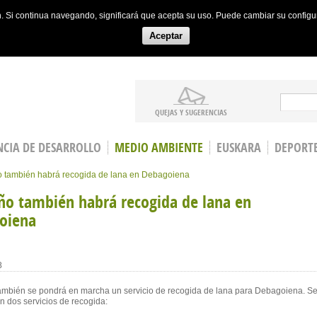
ón. Si continua navegando, significará que acepta su uso. Puede cambiar su config
Aceptar
Search
QUEJAS Y SUGERENCIAS
CIA DE DESARROLLO
MEDIO AMBIENTE
EUSKARA
DEPORT
o también habrá recogida de lana en Debagoiena
ño también habrá recogida de lana en
oiena
8
ambién se pondrá en marcha un servicio de recogida de lana para Debagoiena. S
n dos servicios de recogida: