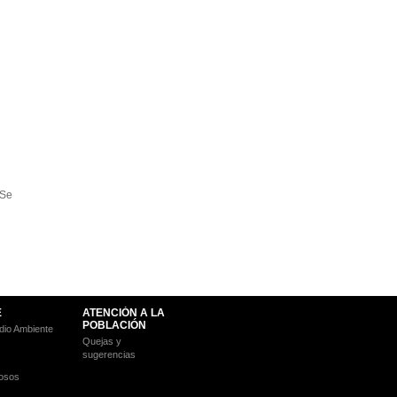
 Se
E
ATENCIÓN A LA
POBLACIÓN
io Ambiente
Quejas y
sugerencias
osos