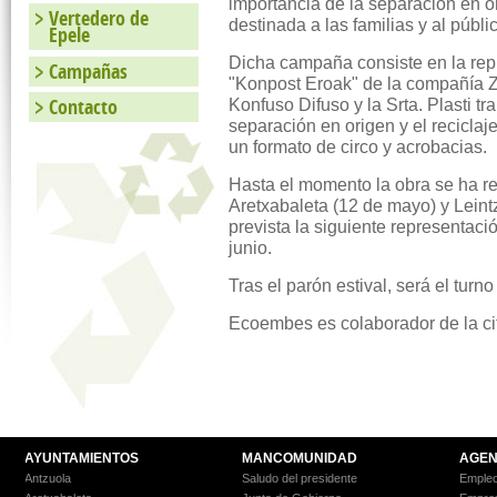
importancia de la separación en o
Vertedero de
destinada a las familias y al públic
Epele
Dicha campaña consiste en la repr
Campañas
"Konpost Eroak" de la compañía Zir
Contacto
Konfuso Difuso y la Srta. Plasti tr
separación en origen y el recicla
un formato de circo y acrobacias.
Hasta el momento la obra se ha re
Aretxabaleta (12 de mayo) y Lein
prevista la siguiente representaci
junio.
Tras el parón estival, será el turn
Ecoembes es colaborador de la c
AYUNTAMIENTOS
MANCOMUNIDAD
AGEN
Antzuola
Saludo del presidente
Empleo