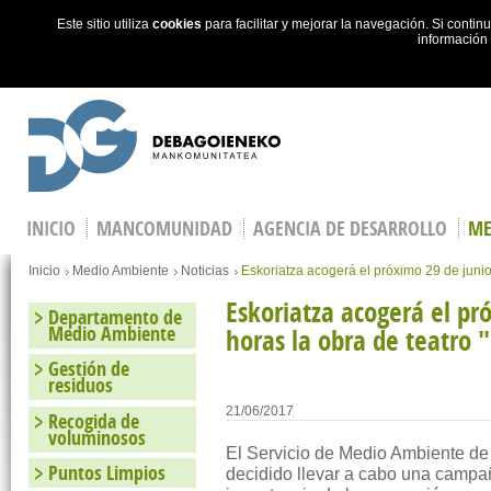
Este sitio utiliza
cookies
para facilitar y mejorar la navegación. Si cont
información
Skip to main content
INICIO
MANCOMUNIDAD
AGENCIA DE DESARROLLO
ME
Estás en
Inicio
Medio Ambiente
Noticias
Eskoriatza acogerá el próximo 29 de junio
Eskoriatza acogerá el pr
Departamento de
Medio Ambiente
horas la obra de teatro 
Gestión de
residuos
21/06/2017
Recogida de
voluminosos
El Servicio de Medio Ambiente 
Puntos Limpios
decidido llevar a cabo una campa