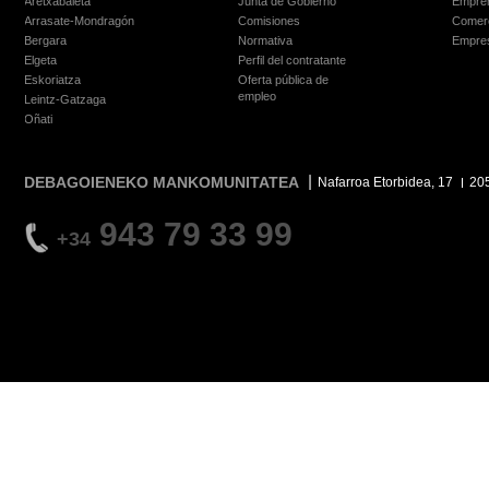
Aretxabaleta
Junta de Gobierno
Empre
Arrasate-Mondragón
Comisiones
Comer
Bergara
Normativa
Empre
Elgeta
Perfil del contratante
Eskoriatza
Oferta pública de
empleo
Leintz-Gatzaga
Oñati
DEBAGOIENEKO MANKOMUNITATEA
Nafarroa Etorbidea, 17
20
943 79 33 99
+34