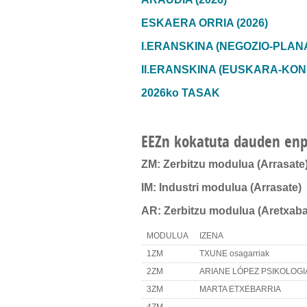
ESKAERA ORRIA (2026)
I.ERANSKINA (NEGOZIO-PLAN
II.ERANSKINA (EUSKARA-KO
2026ko TASAK
EEZn kokatuta dauden en
ZM: Zerbitzu modulua (Arrasate
IM: Industri modulua (Arrasate)
AR: Zerbitzu modulua (Aretxaba
MODULUA
IZENA
1ZM
TXUNE osagarriak
2ZM
ARIANE LÓPEZ PSIKOLOGI
3ZM
MARTA ETXEBARRIA