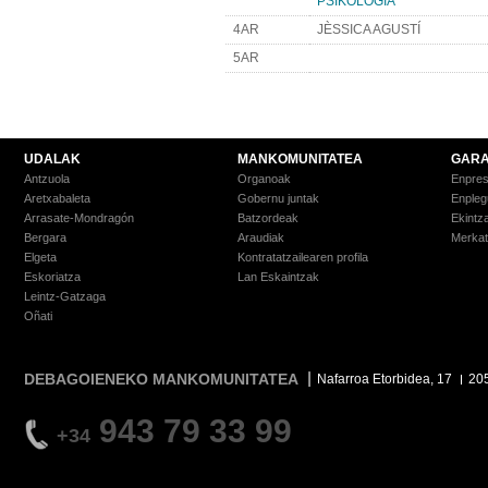
PSIKOLOGIA
4AR
JÈSSICA AGUSTÍ
5AR
UDALAK
MANKOMUNITATEA
GARA
Antzuola
Organoak
Enpre
Aretxabaleta
Gobernu juntak
Enpleg
Arrasate-Mondragón
Batzordeak
Ekintz
Bergara
Araudiak
Merkat
Elgeta
Kontratatzailearen profila
Eskoriatza
Lan Eskaintzak
Leintz-Gatzaga
Oñati
DEBAGOIENEKO MANKOMUNITATEA
Nafarroa Etorbidea, 17
20
943 79 33 99
+34