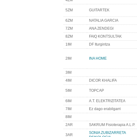
4ZM
5ZM
GUITARTEK
6ZM
NATALIA GARCIA
7ZM
ANA ZENDEGI
8ZM
FAIQ KONTSULTAK
1IM
DF Iturgintza
2IM
INA HOME
3IM
4IM
DICOR KHALIFA
5IM
TOPCAP
6IM
A.T. ELEKTRIZITATEA
7IM
Ez dago erabilgarri
8IM
2AR
SAKRUM Fisioterapia A.L.P.
SONIA ZUBIZARRETA
3AR