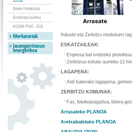
Ekiteko Prestakuntza
Ekintzailetza buletina
ACELERA PYME - 2026
Industri eta Zerbitzu moduluen la
Merkatariak
Jasangarritasun
ESKATZAILEAK:
energetikoa
Enpresa bat eratzeko proiektua
Zerbitzua eskatu aurreko 12 hi
LAGAPENA:
Aldi baterako lagapena, gehien
ZERBITZU KOMUNAK:
Fax, fotokopiagailua, bilera gel
Arrasateko PLANOA
Aretxabaletako PLANOA
ARAUDIA (2026)