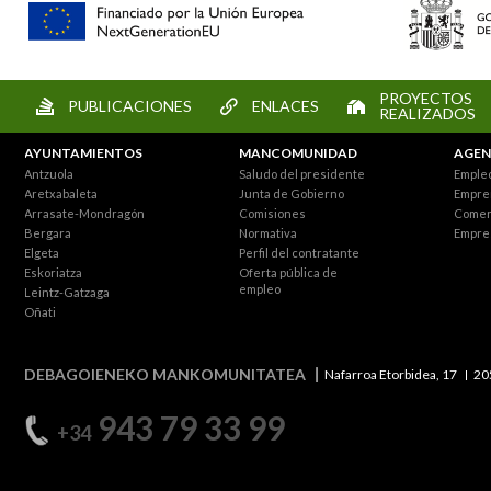
PROYECTOS
PUBLICACIONES
ENLACES
REALIZADOS
AYUNTAMIENTOS
MANCOMUNIDAD
AGEN
Antzuola
Saludo del presidente
Empleo
Aretxabaleta
Junta de Gobierno
Empre
Arrasate-Mondragón
Comisiones
Comer
Bergara
Normativa
Empre
Elgeta
Perfil del contratante
Eskoriatza
Oferta pública de
empleo
Leintz-Gatzaga
Oñati
DEBAGOIENEKO MANKOMUNITATEA
Nafarroa Etorbidea, 17
20
943 79 33 99
+34