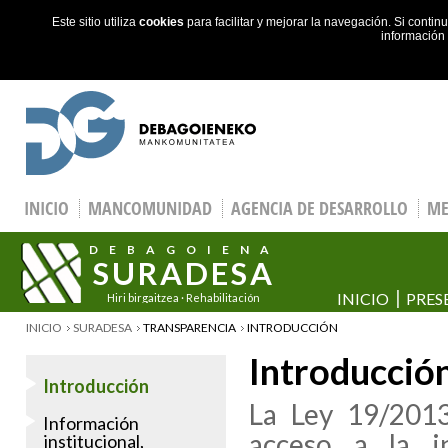
Este sitio utiliza
cookies
para facilitar y mejorar la navegación. Si cont
información
Skip to main content
INICIO
MANCOMUNIDAD
AGENCIA DE DESARROLLO
ME
DEBAGOIENA
SURADESA
INICIO
PRES
Hiri birgaitzea · Rehabilitación
urbana
YOU ARE HERE
INICIO
SURADESA
TRANSPARENCIA
INTRODUCCIÓN
Introducció
Introducción
La Ley 19/2013
Información
acceso a la i
institucional,