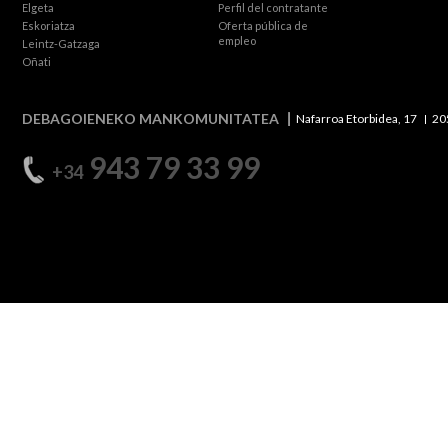
Elgeta
Perfil del contratante
Eskoriatza
Oferta pública de
empleo
Leintz-Gatzaga
Oñati
DEBAGOIENEKO MANKOMUNITATEA
Nafarroa Etorbidea, 17
20
943 79 33 99
+34