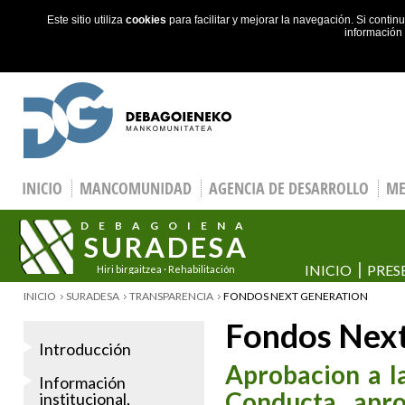
Este sitio utiliza
cookies
para facilitar y mejorar la navegación. Si cont
información
Skip to main content
INICIO
MANCOMUNIDAD
AGENCIA DE DESARROLLO
ME
DEBAGOIENA
SURADESA
INICIO
PRES
Hiri birgaitzea · Rehabilitación
urbana
YOU ARE HERE
INICIO
SURADESA
TRANSPARENCIA
FONDOS NEXT GENERATION
Fondos Next
Introducción
Aprobacion a la
Información
Conducta apr
institucional,