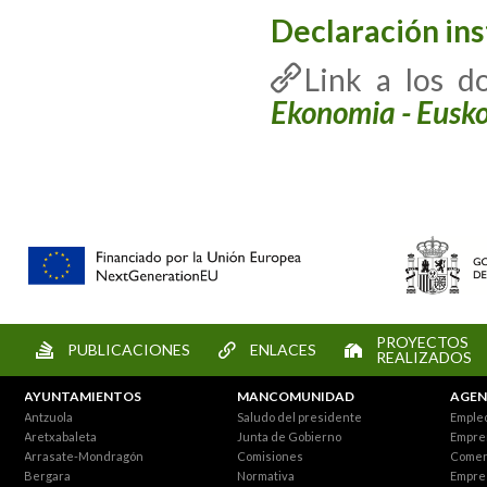
Declaración ins
Link a los 
Ekonomia - Eusko 
PROYECTOS
PUBLICACIONES
ENLACES
REALIZADOS
AYUNTAMIENTOS
MANCOMUNIDAD
AGEN
Antzuola
Saludo del presidente
Empleo
Aretxabaleta
Junta de Gobierno
Empre
Arrasate-Mondragón
Comisiones
Comer
Bergara
Normativa
Empre