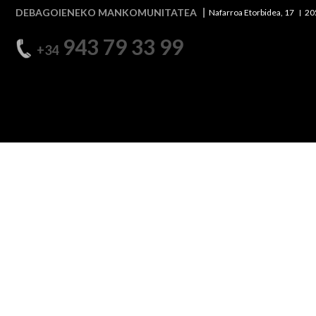
DEBAGOIENEKO MANKOMUNITATEA
Nafarroa Etorbidea, 17
20
943 79 33 99
+34