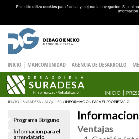
Este sitio utiliza
cookies
para facilitar y mejorar la navegación. Si cont
información
Skip to main content
INICIO
MANCOMUNIDAD
AGENCIA DE DESARROLLO
ME
DEBAGOIENA
SURADESA
INICIO
PRES
Hiri birgaitzea · Rehabilitación
urbana
YOU ARE HERE
INICIO
SURADESA
ALQUILER
INFORMACION PARA EL PROPIETARIO
Informacion 
Programa Bizigune
Ventajas
Informacion para el
arrendatario