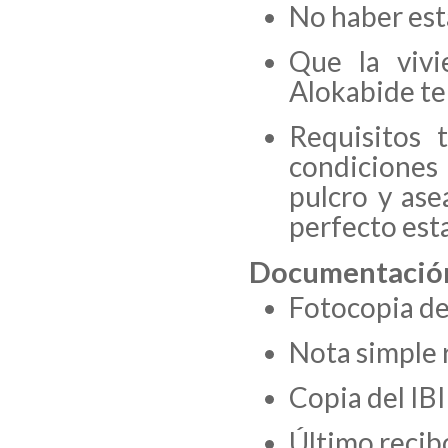
No haber est
Que la viv
Alokabide te
Requisitos 
condiciones
pulcro y ase
perfecto es
Documentación
Fotocopia de
Nota simple r
Copia del IBI
Último recibo