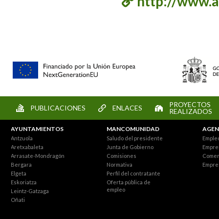
http://www.a
PROYECTOS
PUBLICACIONES
ENLACES
REALIZADOS
AYUNTAMIENTOS
MANCOMUNIDAD
AGEN
Antzuola
Saludo del presidente
Empleo
Aretxabaleta
Junta de Gobierno
Empre
Arrasate-Mondragón
Comisiones
Comer
Bergara
Normativa
Empre
Elgeta
Perfil del contratante
Eskoriatza
Oferta pública de
empleo
Leintz-Gatzaga
Oñati